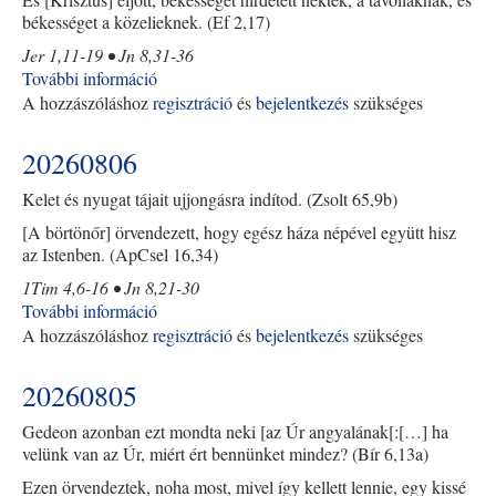
békességet a közelieknek. (Ef 2,17)
Jer 1,11-19 • Jn 8,31-36
További információ
20260807
A hozzászóláshoz
regisztráció
tartalommal
és
bejelentkezés
szükséges
kapcsolatosan
20260806
Kelet és nyugat tájait ujjongásra indítod. (Zsolt 65,9b)
[A börtönőr] örvendezett, hogy egész háza népével együtt hisz
az Istenben. (ApCsel 16,34)
1Tim 4,6-16 • Jn 8,21-30
További információ
20260806
A hozzászóláshoz
regisztráció
tartalommal
és
bejelentkezés
szükséges
kapcsolatosan
20260805
Gedeon azonban ezt mondta neki [az Úr angyalának[:[…] ha
velünk van az Úr, miért ért bennünket mindez? (Bír 6,13a)
Ezen örvendeztek, noha most, mivel így kellett lennie, egy kissé