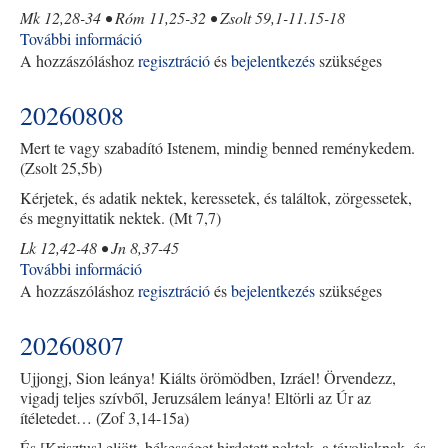
Mk 12,28-34 • Róm 11,25-32 • Zsolt 59,1-11.15-18
További információ
20260809
A hozzászóláshoz
regisztráció
tartalommal
és
bejelentkezés
szükséges
kapcsolatosan
20260808
Mert te vagy szabadító Istenem, mindig benned reménykedem.
(Zsolt 25,5b)
Kérjetek, és adatik nektek, keressetek, és találtok, zörgessetek,
és megnyittatik nektek. (Mt 7,7)
Lk 12,42-48 • Jn 8,37-45
További információ
20260808
A hozzászóláshoz
regisztráció
tartalommal
és
bejelentkezés
szükséges
kapcsolatosan
20260807
Ujjongj, Sion leánya! Kiálts örömödben, Izráel! Örvendezz,
vigadj teljes szívből, Jeruzsálem leánya! Eltörli az Úr az
ítéletedet… (Zof 3,14-15a)
És [Krisztus] eljött, békességet hirdetett nektek, a távoliaknak, és