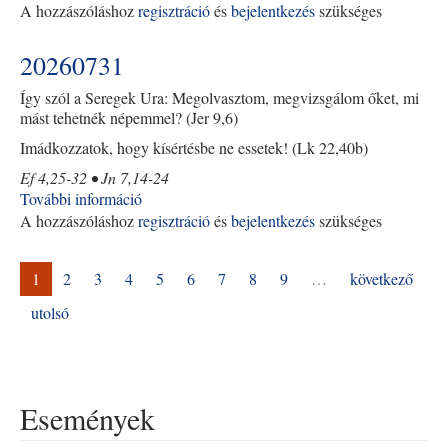
A hozzászóláshoz
regisztráció
tartalommal
és
bejelentkezés
szükséges
kapcsolatosan
20260731
Így szól a Seregek Ura: Megolvasztom, megvizsgálom őket, mi
mást tehetnék népemmel? (Jer 9,6)
Imádkozzatok, hogy kísértésbe ne essetek! (Lk 22,40b)
Ef 4,25-32 • Jn 7,14-24
További információ
20260731
A hozzászóláshoz
regisztráció
tartalommal
és
bejelentkezés
szükséges
kapcsolatosan
1
2
3
4
5
6
7
8
9
…
következő
utolsó
Események