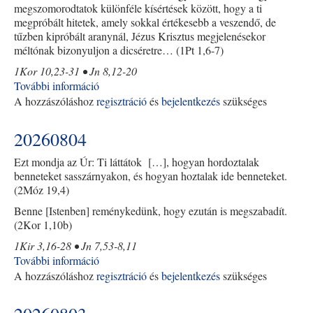
megszomorodtatok különféle kísértések között, hogy a ti
megpróbált hitetek, amely sokkal értékesebb a veszendő, de
tűzben kipróbált aranynál, Jézus Krisztus megjelenésekor
méltónak bizonyuljon a dicséretre… (1Pt 1,6-7)
1Kor 10,23-31 • Jn 8,12-20
További információ
20260805
A hozzászóláshoz
regisztráció
tartalommal
és
bejelentkezés
szükséges
kapcsolatosan
20260804
Ezt mondja az Úr: Ti láttátok […], hogyan hordoztalak
benneteket sasszárnyakon, és hogyan hoztalak ide benneteket.
(2Móz 19,4)
Benne [Istenben] reménykedünk, hogy ezután is megszabadít.
(2Kor 1,10b)
1Kir 3,16-28 • Jn 7,53-8,11
További információ
20260804
A hozzászóláshoz
regisztráció
tartalommal
és
bejelentkezés
szükséges
kapcsolatosan