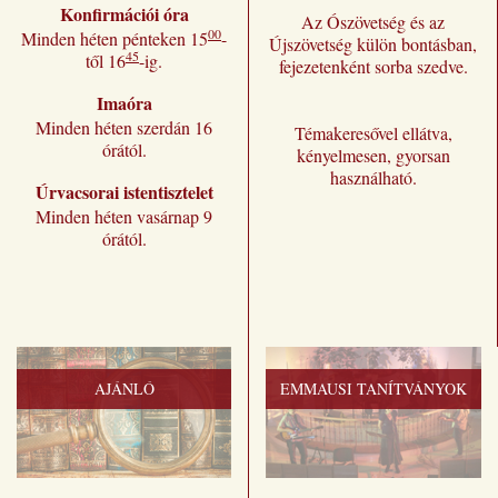
Konfirmációi óra
Az Ószövetség és az
00
Minden héten pénteken 15
-
Újszövetség külön bontásban,
45
től 16
-ig.
fejezetenként sorba szedve.
Imaóra
Minden héten szerdán 16
Témakeresővel ellátva,
órától.
kényelmesen, gyorsan
használható.
Úrvacsorai istentisztelet
Minden héten vasárnap 9
órától.
AJÁNLÓ
EMMAUSI TANÍTVÁNYOK