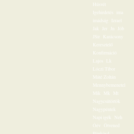
lelkigondozó –
Húsvét
mindig
Igehirdetés
ima
személyesen
szólította meg az
imádság
Izrael
egyes embert. Ez
Jak
Jer
Jn
Jób
volt
JSir
Karácsony
igehirdetéseinek
különlegessége.
Keresztelő
Magnószalagon
Konfirmáció
rögzített
beszédeiből
Lajos
Lk
készült könyvével
Lóczi Tibor
szóljon továbbra is
személyesen
Máté Zoltán
olvasóihoz, mint a
Mennybemenetel
megfeszített és
Mik
Mk
Mt
feltámadott Jézus
Krisztus hírvivője.
Nagycsütörtök
„Jézus a mi
Nagypéntek
sorsunk” – ez volt
egész
Napi igék
Neh
igeszolgálatának fő
Óév
Ötvened
mondanivalója.
Pünkösd
Szeretnéd