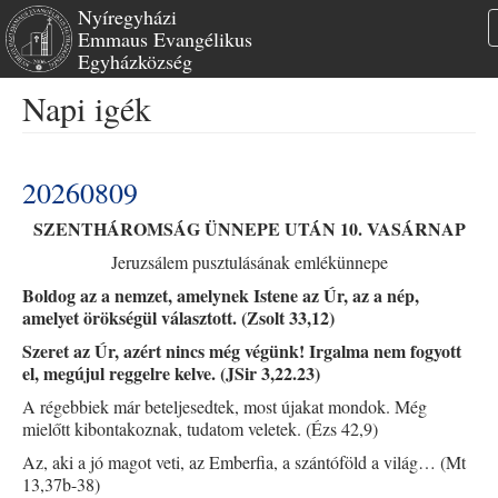
Nyíregyházi
Emmaus Evangélikus
Egyházközség
Ugrás
Napi igék
a
tartalomra
20260809
SZENTHÁROMSÁG ÜNNEPE UTÁN 10. VASÁRNAP
Jeruzsálem pusztulásának emlékünnepe
Boldog az a nemzet, amelynek Istene az Úr, az a nép,
amelyet örökségül választott. (Zsolt 33,12)
Szeret az Úr, azért nincs még végünk! Irgalma nem fogyott
el, megújul reggelre kelve. (JSir 3,22.23)
A régebbiek már beteljesedtek, most újakat mondok. Még
mielőtt kibontakoznak, tudatom veletek. (Ézs 42,9)
Az, aki a jó magot veti, az Emberfia, a szántóföld a világ… (Mt
13,37b-38)