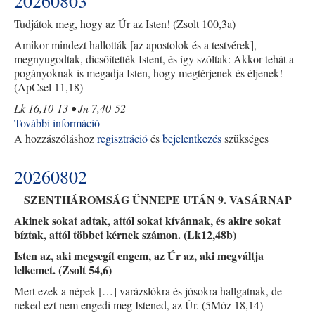
20260803
Tudjátok meg, hogy az Úr az Isten! (Zsolt 100,3a)
Amikor mindezt hallották [az apostolok és a testvérek],
megnyugodtak, dicsőítették Istent, és így szóltak: Akkor tehát a
pogányoknak is megadja Isten, hogy megtérjenek és éljenek!
(ApCsel 11,18)
Lk 16,10-13 • Jn 7,40-52
További információ
20260803
A hozzászóláshoz
regisztráció
tartalommal
és
bejelentkezés
szükséges
kapcsolatosan
20260802
SZENTHÁROMSÁG ÜNNEPE UTÁN 9. VASÁRNAP
Akinek sokat adtak, attól sokat kívánnak, és akire sokat
bíztak, attól többet kérnek számon. (Lk12,48b)
Isten az, aki megsegít engem, az Úr az, aki megváltja
lelkemet. (Zsolt 54,6)
Mert ezek a népek […] varázslókra és jósokra hallgatnak, de
neked ezt nem engedi meg Istened, az Úr. (5Móz 18,14)