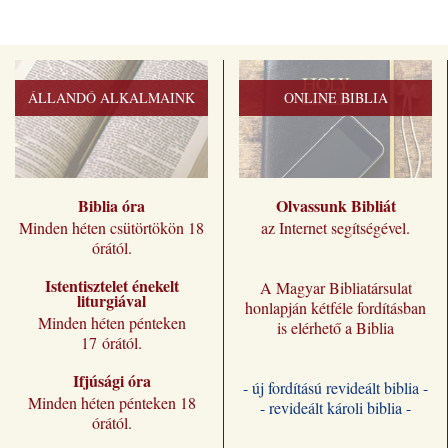
ÁLLANDÓ ALKALMAINK
ONLINE BIBLIA
Biblia óra
Olvassunk Bibliát
Minden héten csütörtökön 18
az Internet segítségével.
órától.
Istentisztelet énekelt
A Magyar Bibliatársulat
liturgiával
honlapján kétféle fordításban
Minden héten pénteken
is elérhető a Biblia
17 órától.
Ifjúsági óra
- új fordítású revideált biblia -
Minden héten pénteken 18
- revideált károli biblia -
órától.