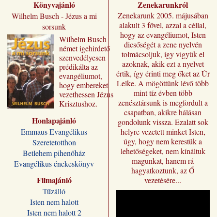
Könyvajánló
Zenekarunkról
Zenekarunk 2005. májusában
Wilhelm Busch - Jézus a mi
alakult 3 fővel, azzal a céllal,
sorsunk
hogy az evangéliumot, Isten
Wilhelm ​Busch
dicsőségét a zene nyelvén
német igehirdető
tolmácsoljuk, így vigyük el
szenvedélyesen
azoknak, akik ezt a nyelvet
prédikálta az
értik, így érinti meg őket az Úr
evangéliumot,
Lelke. A mögöttünk lévő több
hogy embereket
mint tíz évben több
vezethessen Jézus
zenésztársunk is megfordult a
Krisztushoz.
csapatban, akikre hálásan
Előadásai most
Honlapajánló
„Jézus a mi
gondolunk vissza. Ezalatt sok
sorsunk” címmel
Emmaus Evangélikus
helyre vezetett minket Isten,
jutnak el a magyar
úgy, hogy nem kerestük a
Szeretetotthon
olvasóhoz, a
lehetőségeket, nem kínáltuk
Betlehem pihenőház
fordításban is
magunkat, hanem rá
Evangélikus énekeskönyv
megőrizve eredeti
hagyatkoztunk, az Ő
formájukat,
Filmajánló
vezetésére...
stílusukat.
Tűzálló
Kívánjuk, hogy
Isten nem halott
Wilhelm Busch
Isten nem halott 2
előadássorozata