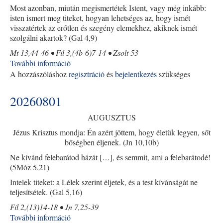
Most azonban, miután megismertétek Istent, vagy még inkább:
isten ismert meg titeket, hogyan lehetséges az, hogy ismét
visszatértek az erőtlen és szegény elemekhez, akiknek ismét
szolgálni akartok? (Gal 4,9)
Mt 13,44-46 • Fil 3,(4b-6)7-14 • Zsolt 53
További információ
20260802
A hozzászóláshoz
regisztráció
tartalommal
és
bejelentkezés
szükséges
kapcsolatosan
20260801
AUGUSZTUS
Jézus Krisztus mondja: Én azért jöttem, hogy életük legyen, sőt
bőségben éljenek. (Jn 10,10b)
Ne kívánd felebarátod házát […], és semmit, ami a felebarátodé!
(5Móz 5,21)
Intelek titeket: a Lélek szerint éljetek, és a test kívánságát ne
teljesítsétek. (Gal 5,16)
Fil 2,(13)14-18 • Jn 7,25-39
További információ
20260801