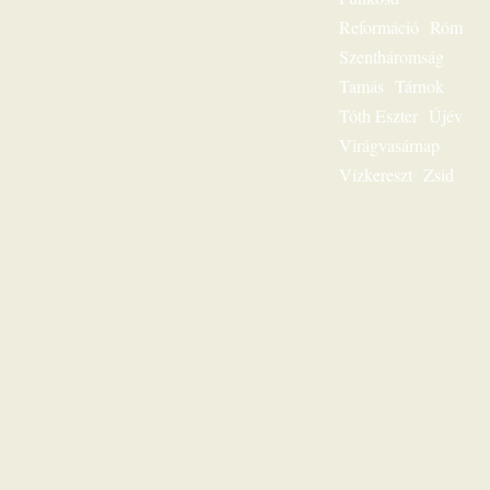
hallgatni?
Reformáció
Róm
Lehetséges! Ülj
Szentháromság
most gondolatban
az ő szószéke elé,
Tamás
Tárnok
és hamarosan tudni
Tóth Eszter
Újév
fogod: „Jézus a mi
sorsunk”, ez az
Virágvasárnap
egész világnak és a
Vízkereszt
Zsid
mi életünknek is
fontos kérdése.
Karl-Heinz Ehring