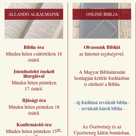
ÁLLANDÓ ALKALMAINK
ONLINE BIBLIA
Biblia óra
Olvassunk Bibliát
Minden héten csütörtökön 18
az Internet segítségével.
órától.
Istentisztelet énekelt
A Magyar Bibliatársulat
liturgiával
honlapján kétféle fordításban
Minden héten pénteken
is elérhető a Biblia
17 órától.
Ifjúsági óra
- új fordítású revideált biblia -
Minden héten pénteken 18
- revideált károli biblia -
órától.
Konfirmációi óra
Az Ószövetség és az
00
Minden héten pénteken 15
-
Újszövetség külön bontásban,
45