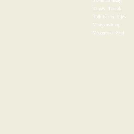
Szentháromság
most gondolatban
az ő szószéke elé,
Tamás
Tárnok
és hamarosan tudni
Tóth Eszter
Újév
fogod: „Jézus a mi
sorsunk”, ez az
Virágvasárnap
egész világnak és a
Vízkereszt
Zsid
mi életünknek is
fontos kérdése.
Karl-Heinz Ehring