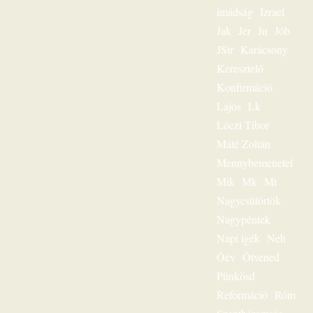
szólította meg az
imádság
Izrael
egyes embert. Ez
Jak
Jer
Jn
Jób
volt
JSir
Karácsony
igehirdetéseinek
különlegessége.
Keresztelő
Magnószalagon
Konfirmáció
rögzített
beszédeiből
Lajos
Lk
készült könyvével
Lóczi Tibor
szóljon továbbra is
személyesen
Máté Zoltán
olvasóihoz, mint a
Mennybemenetel
megfeszített és
Mik
Mk
Mt
feltámadott Jézus
Krisztus hírvivője.
Nagycsütörtök
„Jézus a mi
Nagypéntek
sorsunk” – ez volt
egész
Napi igék
Neh
igeszolgálatának fő
Óév
Ötvened
mondanivalója.
Pünkösd
Szeretnéd
hallgatni?
Reformáció
Róm
Lehetséges! Ülj