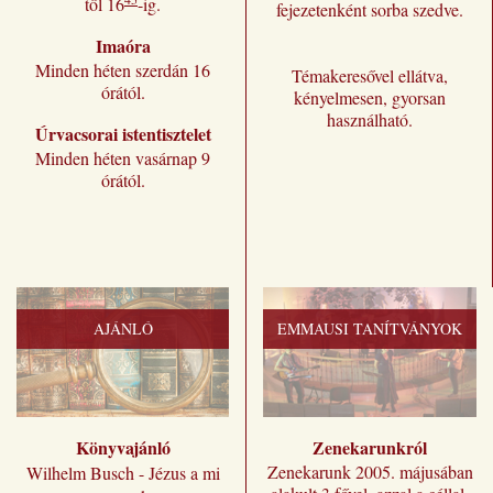
től 16
-ig.
fejezetenként sorba szedve.
Imaóra
Minden héten szerdán 16
Témakeresővel ellátva,
órától.
kényelmesen, gyorsan
használható.
Úrvacsorai istentisztelet
Minden héten vasárnap 9
órától.
AJÁNLÓ
EMMAUSI TANÍTVÁNYOK
Könyvajánló
Zenekarunkról
Zenekarunk 2005. májusában
Wilhelm Busch - Jézus a mi