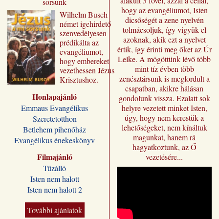
alakult 3 fővel, azzal a céllal,
sorsunk
hogy az evangéliumot, Isten
Wilhelm ​Busch
dicsőségét a zene nyelvén
német igehirdető
tolmácsoljuk, így vigyük el
szenvedélyesen
azoknak, akik ezt a nyelvet
prédikálta az
értik, így érinti meg őket az Úr
evangéliumot,
Lelke. A mögöttünk lévő több
hogy embereket
mint tíz évben több
vezethessen Jézus
zenésztársunk is megfordult a
Krisztushoz.
csapatban, akikre hálásan
Előadásai most
Honlapajánló
„Jézus a mi
gondolunk vissza. Ezalatt sok
sorsunk” címmel
Emmaus Evangélikus
helyre vezetett minket Isten,
jutnak el a magyar
úgy, hogy nem kerestük a
Szeretetotthon
olvasóhoz, a
lehetőségeket, nem kínáltuk
Betlehem pihenőház
fordításban is
magunkat, hanem rá
Evangélikus énekeskönyv
megőrizve eredeti
hagyatkoztunk, az Ő
formájukat,
Filmajánló
vezetésére...
stílusukat.
Tűzálló
Kívánjuk, hogy
Isten nem halott
Wilhelm Busch
Isten nem halott 2
előadássorozata
ilyen módon is
sokakat segítsen a
További ajánlatok
Jézus Krisztus