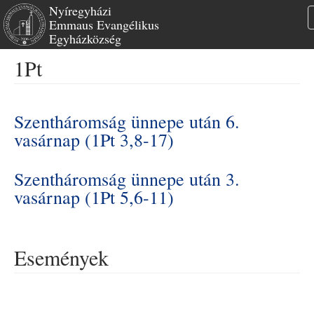
Nyíregyházi
Emmaus Evangélikus
Egyházközség
Ugrás
1Pt
a
tartalomra
Szentháromság ünnepe után 6.
vasárnap (1Pt 3,8-17)
Szentháromság ünnepe után 3.
vasárnap (1Pt 5,6-11)
Események