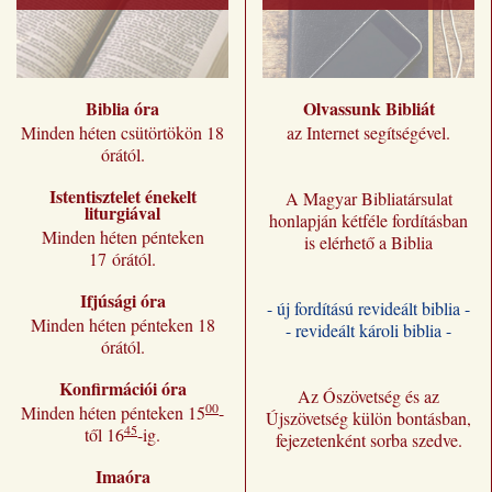
Biblia óra
Olvassunk Bibliát
Minden héten csütörtökön 18
az Internet segítségével.
órától.
Istentisztelet énekelt
A Magyar Bibliatársulat
liturgiával
honlapján kétféle fordításban
Minden héten pénteken
is elérhető a Biblia
17 órától.
Ifjúsági óra
- új fordítású revideált biblia -
Minden héten pénteken 18
- revideált károli biblia -
órától.
Konfirmációi óra
Az Ószövetség és az
00
Minden héten pénteken 15
-
Újszövetség külön bontásban,
45
től 16
-ig.
fejezetenként sorba szedve.
Imaóra