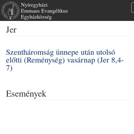
Nyíregyházi
Emmaus Evangélikus
Egyházközség
Ugrás
Jer
a
tartalomra
Szentháromság ünnepe után utolsó
előtti (Reménység) vasárnap (Jer 8,4-
7)
Események