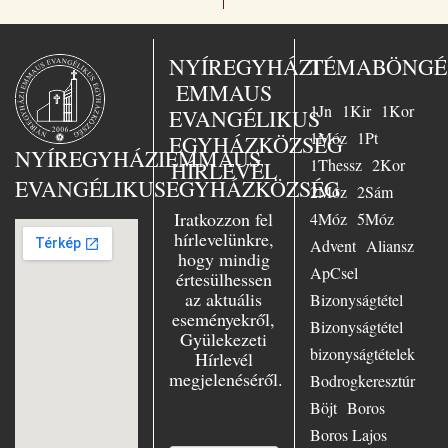
üdvösségre. A
magyar kiadó
„Jézus a mi
sorsunk” – ezt
NYÍREGYHÁZI
TÉMABÖNGÉ
választotta Busch
EMMAUS
lelkész az 1958-
1Jn
1Kir
1Kor
ban Essenben
EVANGÉLIKUS
tartott nagy
1Móz
1Pt
EGYHÁZKÖZSÉG
evangélizáció fő
NYÍREGYHÁZI
EMMAUS
1Thessz
2Kor
HÍRLEVÉL
témájául. Nagy
EVANGÉLIKUS
EGYHÁZKÖZSÉG
örömmel szolgált
2Móz
2Sám
Essenben, mint
Iratkozzon fel
4Móz
5Móz
ifjúsági lelkész,
hírlevelünkre,
Advent
Aliansz
azonkívül az
hogy mindig
evangélium
ApCsel
értesülhessen
szenvedélyes
az aktuális
Bizonyságtétel
hirdetőjeként
eseményekről,
minduntalan úton
Bizonyságtétel
Gyülekezeti
volt. Számtalan
bizonyságtételek
Hírlevél
előadásban hívta
megjelenéséről.
hallgatóit Jézushoz
Bodrogkeresztúr
– városban és
Böjt
Boros
falun, Keleten és
E-mail
*
Boros Lajos
Nyugaton,