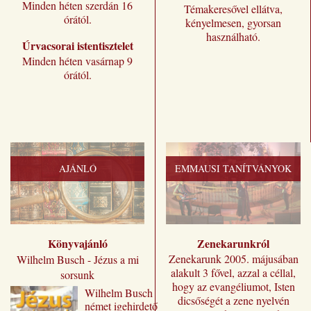
Minden héten szerdán 16
Témakeresővel ellátva,
órától.
kényelmesen, gyorsan
használható.
Úrvacsorai istentisztelet
Minden héten vasárnap 9
órától.
AJÁNLÓ
EMMAUSI TANÍTVÁNYOK
Könyvajánló
Zenekarunkról
Zenekarunk 2005. májusában
Wilhelm Busch - Jézus a mi
alakult 3 fővel, azzal a céllal,
sorsunk
hogy az evangéliumot, Isten
Wilhelm ​Busch
dicsőségét a zene nyelvén
német igehirdető