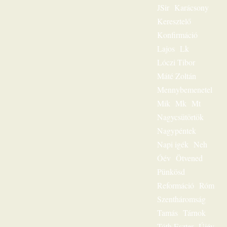
JSir
Karácsony
igehirdetéseinek
különlegessége.
Keresztelő
Magnószalagon
Konfirmáció
rögzített
beszédeiből
Lajos
Lk
készült könyvével
Lóczi Tibor
szóljon továbbra is
személyesen
Máté Zoltán
olvasóihoz, mint a
Mennybemenetel
megfeszített és
Mik
Mk
Mt
feltámadott Jézus
Krisztus hírvivője.
Nagycsütörtök
„Jézus a mi
Nagypéntek
sorsunk” – ez volt
egész
Napi igék
Neh
igeszolgálatának fő
Óév
Ötvened
mondanivalója.
Pünkösd
Szeretnéd
hallgatni?
Reformáció
Róm
Lehetséges! Ülj
Szentháromság
most gondolatban
az ő szószéke elé,
Tamás
Tárnok
és hamarosan tudni
Tóth Eszter
Újév