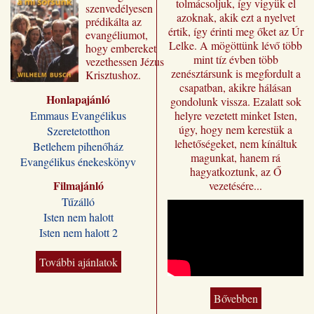
tolmácsoljuk, így vigyük el
szenvedélyesen
azoknak, akik ezt a nyelvet
prédikálta az
értik, így érinti meg őket az Úr
evangéliumot,
Lelke. A mögöttünk lévő több
hogy embereket
mint tíz évben több
vezethessen Jézus
zenésztársunk is megfordult a
Krisztushoz.
csapatban, akikre hálásan
Előadásai most
Honlapajánló
„Jézus a mi
gondolunk vissza. Ezalatt sok
sorsunk” címmel
Emmaus Evangélikus
helyre vezetett minket Isten,
jutnak el a magyar
úgy, hogy nem kerestük a
Szeretetotthon
olvasóhoz, a
lehetőségeket, nem kínáltuk
Betlehem pihenőház
fordításban is
magunkat, hanem rá
Evangélikus énekeskönyv
megőrizve eredeti
hagyatkoztunk, az Ő
formájukat,
Filmajánló
vezetésére...
stílusukat.
Tűzálló
Kívánjuk, hogy
Isten nem halott
Wilhelm Busch
Isten nem halott 2
előadássorozata
ilyen módon is
sokakat segítsen a
További ajánlatok
Jézus Krisztus
melletti döntésre, a
Bővebben
vele való életre és