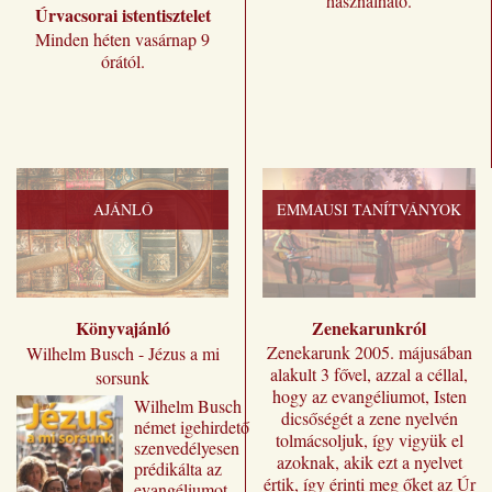
használható.
Úrvacsorai istentisztelet
Minden héten vasárnap 9
órától.
AJÁNLÓ
EMMAUSI TANÍTVÁNYOK
Könyvajánló
Zenekarunkról
Zenekarunk 2005. májusában
Wilhelm Busch - Jézus a mi
alakult 3 fővel, azzal a céllal,
sorsunk
hogy az evangéliumot, Isten
Wilhelm ​Busch
dicsőségét a zene nyelvén
német igehirdető
tolmácsoljuk, így vigyük el
szenvedélyesen
azoknak, akik ezt a nyelvet
prédikálta az
értik, így érinti meg őket az Úr
evangéliumot,