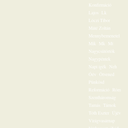
Magnószalagon
Konfirmáció
rögzített
beszédeiből
Lajos
Lk
készült könyvével
Lóczi Tibor
szóljon továbbra is
személyesen
Máté Zoltán
olvasóihoz, mint a
Mennybemenetel
megfeszített és
Mik
Mk
Mt
feltámadott Jézus
Krisztus hírvivője.
Nagycsütörtök
„Jézus a mi
Nagypéntek
sorsunk” – ez volt
egész
Napi igék
Neh
igeszolgálatának fő
Óév
Ötvened
mondanivalója.
Pünkösd
Szeretnéd
hallgatni?
Reformáció
Róm
Lehetséges! Ülj
Szentháromság
most gondolatban
az ő szószéke elé,
Tamás
Tárnok
és hamarosan tudni
Tóth Eszter
Újév
fogod: „Jézus a mi
sorsunk”, ez az
Virágvasárnap
egész világnak és a