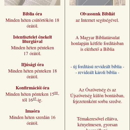
Biblia óra
Olvassunk Bibliát
Minden héten csütörtökön 18
az Internet segítségével.
órától.
Istentisztelet énekelt
A Magyar Bibliatársulat
liturgiával
honlapján kétféle fordításban
Minden héten pénteken
is elérhető a Biblia
17 órától.
Ifjúsági óra
- új fordítású revideált biblia -
Minden héten pénteken 18
- revideált károli biblia -
órától.
Konfirmációi óra
Az Ószövetség és az
00
Minden héten pénteken 15
-
Újszövetség külön bontásban,
45
től 16
-ig.
fejezetenként sorba szedve.
Imaóra
Minden héten szerdán 16
Témakeresővel ellátva,
órától.
kényelmesen, gyorsan