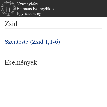
Nyíregyházi
Emmaus Evangélikus
Egyházközség
Ugrás
Zsid
a
tartalomra
Szenteste (Zsid 1,1-6)
Események