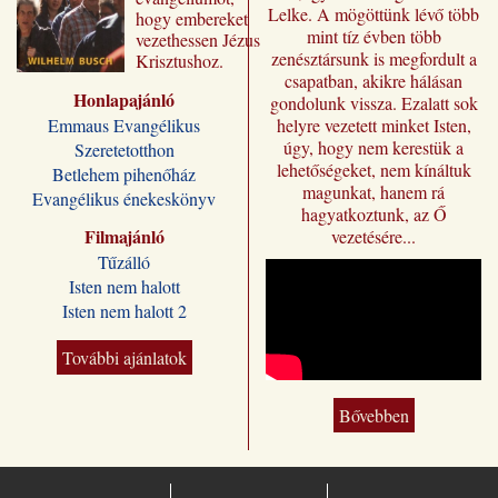
Lelke. A mögöttünk lévő több
hogy embereket
mint tíz évben több
vezethessen Jézus
zenésztársunk is megfordult a
Krisztushoz.
csapatban, akikre hálásan
Előadásai most
Honlapajánló
„Jézus a mi
gondolunk vissza. Ezalatt sok
sorsunk” címmel
Emmaus Evangélikus
helyre vezetett minket Isten,
jutnak el a magyar
úgy, hogy nem kerestük a
Szeretetotthon
olvasóhoz, a
lehetőségeket, nem kínáltuk
Betlehem pihenőház
fordításban is
magunkat, hanem rá
Evangélikus énekeskönyv
megőrizve eredeti
hagyatkoztunk, az Ő
formájukat,
Filmajánló
vezetésére...
stílusukat.
Tűzálló
Kívánjuk, hogy
Isten nem halott
Wilhelm Busch
Isten nem halott 2
előadássorozata
ilyen módon is
sokakat segítsen a
További ajánlatok
Jézus Krisztus
melletti döntésre, a
Bővebben
vele való életre és
üdvösségre. A
magyar kiadó
„Jézus a mi