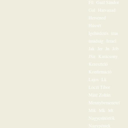
Fil
Gaál Sándor
legmegdöbbentőbb
üzenete. Többezres
Gal
Hatvanad
tömeg hallgatta,
Hetvened
mégis – mint igazi
lelkigondozó –
Húsvét
mindig
Igehirdetés
ima
személyesen
szólította meg az
imádság
Izrael
egyes embert. Ez
Jak
Jer
Jn
Jób
volt
JSir
Karácsony
igehirdetéseinek
különlegessége.
Keresztelő
Magnószalagon
Konfirmáció
rögzített
beszédeiből
Lajos
Lk
készült könyvével
Lóczi Tibor
szóljon továbbra is
személyesen
Máté Zoltán
olvasóihoz, mint a
Mennybemenetel
megfeszített és
Mik
Mk
Mt
feltámadott Jézus
Krisztus hírvivője.
Nagycsütörtök
„Jézus a mi
Nagypéntek
sorsunk” – ez volt