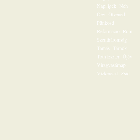
egész
Napi igék
Neh
igeszolgálatának fő
Óév
Ötvened
mondanivalója.
Pünkösd
Szeretnéd
hallgatni?
Reformáció
Róm
Lehetséges! Ülj
Szentháromság
most gondolatban
az ő szószéke elé,
Tamás
Tárnok
és hamarosan tudni
Tóth Eszter
Újév
fogod: „Jézus a mi
sorsunk”, ez az
Virágvasárnap
egész világnak és a
Vízkereszt
Zsid
mi életünknek is
fontos kérdése.
Karl-Heinz Ehring