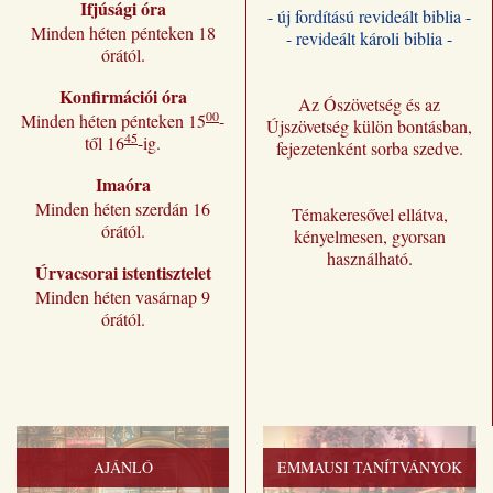
Ifjúsági óra
- új fordítású revideált biblia -
Minden héten pénteken 18
- revideált károli biblia -
órától.
Konfirmációi óra
Az Ószövetség és az
00
Minden héten pénteken 15
-
Újszövetség külön bontásban,
45
től 16
-ig.
fejezetenként sorba szedve.
Imaóra
Minden héten szerdán 16
Témakeresővel ellátva,
órától.
kényelmesen, gyorsan
használható.
Úrvacsorai istentisztelet
Minden héten vasárnap 9
órától.
AJÁNLÓ
EMMAUSI TANÍTVÁNYOK