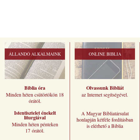
ÁLLANDÓ ALKALMAINK
ONLINE BIBLIA
Biblia óra
Olvassunk Bibliát
Minden héten csütörtökön 18
az Internet segítségével.
órától.
Istentisztelet énekelt
A Magyar Bibliatársulat
liturgiával
honlapján kétféle fordításban
Minden héten pénteken
is elérhető a Biblia
17 órától.