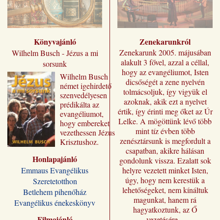
Könyvajánló
Zenekarunkról
Zenekarunk 2005. májusában
Wilhelm Busch - Jézus a mi
alakult 3 fővel, azzal a céllal,
sorsunk
hogy az evangéliumot, Isten
Wilhelm ​Busch
dicsőségét a zene nyelvén
német igehirdető
tolmácsoljuk, így vigyük el
szenvedélyesen
azoknak, akik ezt a nyelvet
prédikálta az
értik, így érinti meg őket az Úr
evangéliumot,
Lelke. A mögöttünk lévő több
hogy embereket
mint tíz évben több
vezethessen Jézus
zenésztársunk is megfordult a
Krisztushoz.
csapatban, akikre hálásan
Előadásai most
Honlapajánló
„Jézus a mi
gondolunk vissza. Ezalatt sok
sorsunk” címmel
Emmaus Evangélikus
helyre vezetett minket Isten,
jutnak el a magyar
úgy, hogy nem kerestük a
Szeretetotthon
olvasóhoz, a
lehetőségeket, nem kínáltuk
Betlehem pihenőház
fordításban is
magunkat, hanem rá
Evangélikus énekeskönyv
megőrizve eredeti
hagyatkoztunk, az Ő
formájukat,
Filmajánló
vezetésére...