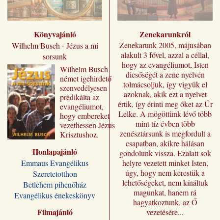
Könyvajánló
Zenekarunkról
Zenekarunk 2005. májusában
Wilhelm Busch - Jézus a mi
alakult 3 fővel, azzal a céllal,
sorsunk
hogy az evangéliumot, Isten
Wilhelm ​Busch
dicsőségét a zene nyelvén
német igehirdető
tolmácsoljuk, így vigyük el
szenvedélyesen
azoknak, akik ezt a nyelvet
prédikálta az
értik, így érinti meg őket az Úr
evangéliumot,
Lelke. A mögöttünk lévő több
hogy embereket
mint tíz évben több
vezethessen Jézus
zenésztársunk is megfordult a
Krisztushoz.
csapatban, akikre hálásan
Előadásai most
Honlapajánló
„Jézus a mi
gondolunk vissza. Ezalatt sok
sorsunk” címmel
Emmaus Evangélikus
helyre vezetett minket Isten,
jutnak el a magyar
úgy, hogy nem kerestük a
Szeretetotthon
olvasóhoz, a
lehetőségeket, nem kínáltuk
Betlehem pihenőház
fordításban is
magunkat, hanem rá
Evangélikus énekeskönyv
megőrizve eredeti
hagyatkoztunk, az Ő
formájukat,
Filmajánló
vezetésére...
stílusukat.