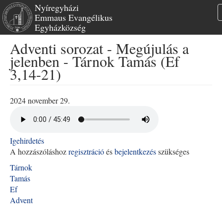
Nyíregyházi
Emmaus Evangélikus
Egyházközség
Ugrás
Adventi sorozat - Megújulás a
a
jelenben - Tárnok Tamás (Ef
tartalomra
3,14-21)
2024 november 29.
Igehirdetés
A hozzászóláshoz
regisztráció
és
bejelentkezés
szükséges
Tárnok
Tamás
Ef
Advent