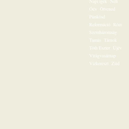
egész
Napi igék
Neh
igeszolgálatának fő
Óév
Ötvened
mondanivalója.
Pünkösd
Szeretnéd
hallgatni?
Reformáció
Róm
Lehetséges! Ülj
Szentháromság
most gondolatban
az ő szószéke elé,
Tamás
Tárnok
és hamarosan tudni
Tóth Eszter
Újév
fogod: „Jézus a mi
sorsunk”, ez az
Virágvasárnap
egész világnak és a
Vízkereszt
Zsid
mi életünknek is
fontos kérdése.
Karl-Heinz Ehring