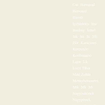
üzenete. Többezres
Gal
Hatvanad
tömeg hallgatta,
Hetvened
mégis – mint igazi
lelkigondozó –
Húsvét
mindig
Igehirdetés
ima
személyesen
szólította meg az
imádság
Izrael
egyes embert. Ez
Jak
Jer
Jn
Jób
volt
JSir
Karácsony
igehirdetéseinek
különlegessége.
Keresztelő
Magnószalagon
Konfirmáció
rögzített
beszédeiből
Lajos
Lk
készült könyvével
Lóczi Tibor
szóljon továbbra is
személyesen
Máté Zoltán
olvasóihoz, mint a
Mennybemenetel
megfeszített és
Mik
Mk
Mt
feltámadott Jézus
Krisztus hírvivője.
Nagycsütörtök
„Jézus a mi
Nagypéntek
sorsunk” – ez volt