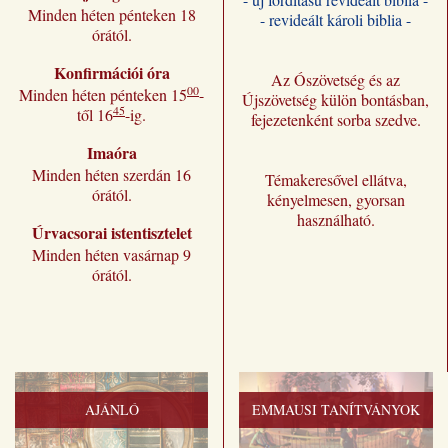
Minden héten pénteken 18
- revideált károli biblia -
órától.
Konfirmációi óra
Az Ószövetség és az
00
Minden héten pénteken 15
-
Újszövetség külön bontásban,
45
től 16
-ig.
fejezetenként sorba szedve.
Imaóra
Minden héten szerdán 16
Témakeresővel ellátva,
órától.
kényelmesen, gyorsan
használható.
Úrvacsorai istentisztelet
Minden héten vasárnap 9
órától.
AJÁNLÓ
EMMAUSI TANÍTVÁNYOK