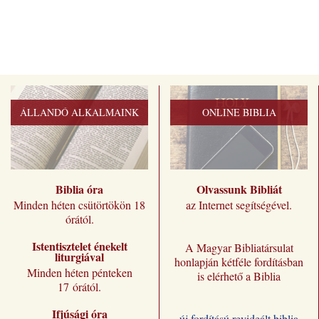
ÁLLANDÓ ALKALMAINK
ONLINE BIBLIA
Biblia óra
Olvassunk Bibliát
Minden héten csütörtökön 18
az Internet segítségével.
órától.
Istentisztelet énekelt
A Magyar Bibliatársulat
liturgiával
honlapján kétféle fordításban
Minden héten pénteken
is elérhető a Biblia
17 órától.
Ifjúsági óra
- új fordítású revideált biblia -