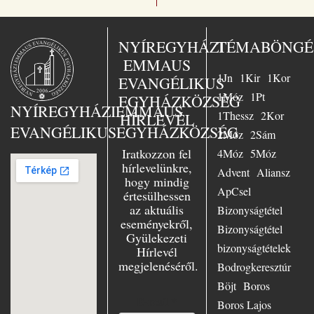
üdvösségre. A
magyar kiadó
„Jézus a mi
sorsunk” – ezt
NYÍREGYHÁZI
TÉMABÖNGÉ
választotta Busch
EMMAUS
lelkész az 1958-
1Jn
1Kir
1Kor
ban Essenben
EVANGÉLIKUS
tartott nagy
1Móz
1Pt
EGYHÁZKÖZSÉG
evangélizáció fő
NYÍREGYHÁZI
EMMAUS
1Thessz
2Kor
HÍRLEVÉL
témájául. Nagy
EVANGÉLIKUS
EGYHÁZKÖZSÉG
örömmel szolgált
2Móz
2Sám
Essenben, mint
Iratkozzon fel
4Móz
5Móz
ifjúsági lelkész,
hírlevelünkre,
Advent
Aliansz
azonkívül az
hogy mindig
evangélium
ApCsel
értesülhessen
szenvedélyes
az aktuális
Bizonyságtétel
hirdetőjeként
eseményekről,
minduntalan úton
Bizonyságtétel
Gyülekezeti
volt. Számtalan
bizonyságtételek
Hírlevél
előadásban hívta
megjelenéséről.
hallgatóit Jézushoz
Bodrogkeresztúr
– városban és
Böjt
Boros
falun, Keleten és
E-mail
*
Boros Lajos
Nyugaton,