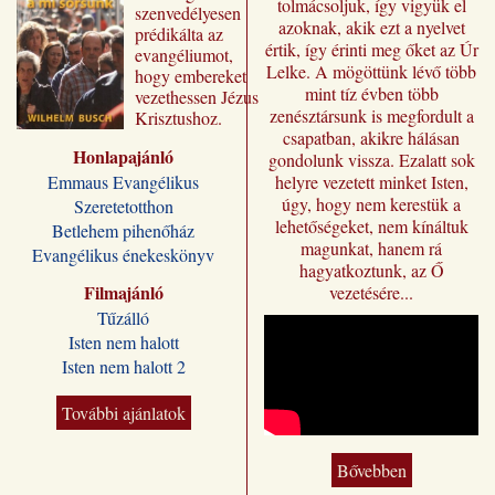
tolmácsoljuk, így vigyük el
szenvedélyesen
azoknak, akik ezt a nyelvet
prédikálta az
értik, így érinti meg őket az Úr
evangéliumot,
Lelke. A mögöttünk lévő több
hogy embereket
mint tíz évben több
vezethessen Jézus
zenésztársunk is megfordult a
Krisztushoz.
csapatban, akikre hálásan
Előadásai most
Honlapajánló
„Jézus a mi
gondolunk vissza. Ezalatt sok
sorsunk” címmel
Emmaus Evangélikus
helyre vezetett minket Isten,
jutnak el a magyar
úgy, hogy nem kerestük a
Szeretetotthon
olvasóhoz, a
lehetőségeket, nem kínáltuk
Betlehem pihenőház
fordításban is
magunkat, hanem rá
Evangélikus énekeskönyv
megőrizve eredeti
hagyatkoztunk, az Ő
formájukat,
Filmajánló
vezetésére...
stílusukat.
Tűzálló
Kívánjuk, hogy
Isten nem halott
Wilhelm Busch
Isten nem halott 2
előadássorozata
ilyen módon is
sokakat segítsen a
További ajánlatok
Jézus Krisztus
melletti döntésre, a
Bővebben
vele való életre és