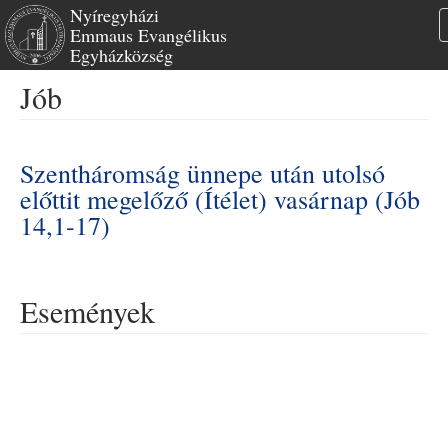
Nyíregyházi
Emmaus Evangélikus
Egyházközség
Ugrás
Jób
a
tartalomra
Szentháromság ünnepe után utolsó
előttit megelőző (Ítélet) vasárnap (Jób
14,1-17)
Események