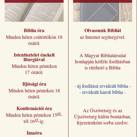
Biblia óra
Olvassunk Bibliát
Minden héten csütörtökön 18
az Internet segítségével.
órától.
Istentisztelet énekelt
A Magyar Bibliatársulat
liturgiával
honlapján kétféle fordításban
Minden héten pénteken
is elérhető a Biblia
17 órától.
Ifjúsági óra
- új fordítású revideált biblia -
Minden héten pénteken 18
- revideált károli biblia -
órától.
Konfirmációi óra
Az Ószövetség és az
00
Minden héten pénteken 15
-
Újszövetség külön bontásban,
45
től 16
-ig.
fejezetenként sorba szedve.
Imaóra