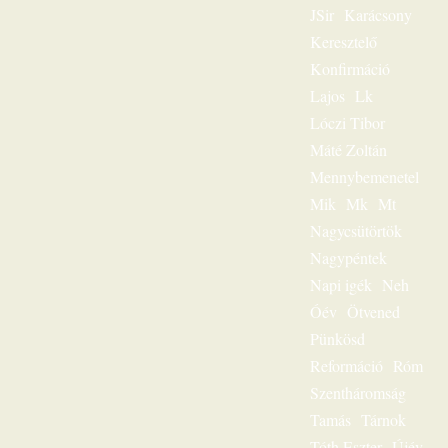
JSir
Karácsony
igehirdetéseinek
különlegessége.
Keresztelő
Magnószalagon
Konfirmáció
rögzített
beszédeiből
Lajos
Lk
készült könyvével
Lóczi Tibor
szóljon továbbra is
személyesen
Máté Zoltán
olvasóihoz, mint a
Mennybemenetel
megfeszített és
Mik
Mk
Mt
feltámadott Jézus
Krisztus hírvivője.
Nagycsütörtök
„Jézus a mi
Nagypéntek
sorsunk” – ez volt
egész
Napi igék
Neh
igeszolgálatának fő
Óév
Ötvened
mondanivalója.
Pünkösd
Szeretnéd
hallgatni?
Reformáció
Róm
Lehetséges! Ülj
Szentháromság
most gondolatban
az ő szószéke elé,
Tamás
Tárnok
és hamarosan tudni
Tóth Eszter
Újév