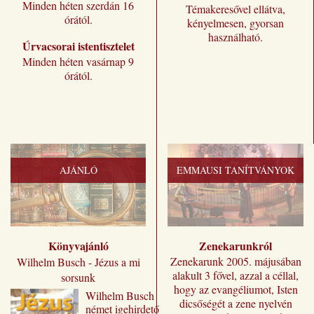
Minden héten szerdán 16
Témakeresővel ellátva,
órától.
kényelmesen, gyorsan
használható.
Úrvacsorai istentisztelet
Minden héten vasárnap 9
órától.
AJÁNLÓ
EMMAUSI TANÍTVÁNYOK
Könyvajánló
Zenekarunkról
Zenekarunk 2005. májusában
Wilhelm Busch - Jézus a mi
alakult 3 fővel, azzal a céllal,
sorsunk
hogy az evangéliumot, Isten
Wilhelm ​Busch
dicsőségét a zene nyelvén
német igehirdető