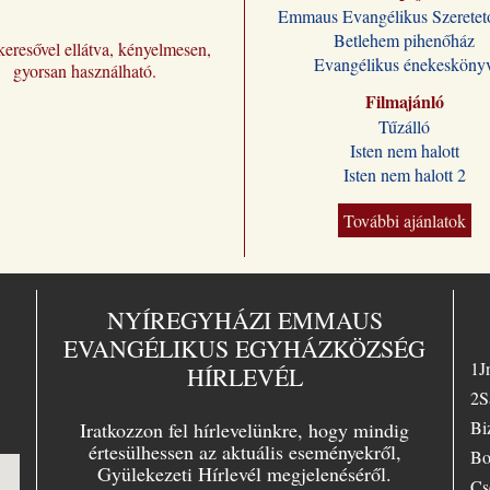
Emmaus Evangélikus Szeretet
fordításban
Betlehem pihenőház
megőrizve 
eresővel ellátva, kényelmesen,
formájukat
Evangélikus énekesköny
gyorsan használható.
stílusukat.
Filmajánló
Kívánjuk,
Wilhelm B
Tűzálló
előadássor
Isten nem halott
ilyen módo
Isten nem halott 2
sokakat se
Jézus Kris
További ajánlatok
melletti dö
vele való é
üdvösségr
magyar ki
„Jézus a m
NYÍREGYHÁZI EMMAUS
sorsunk” –
EVANGÉLIKUS EGYHÁZKÖZSÉG
választott
1J
HÍRLEVÉL
lelkész az
ban Essen
2S
tartott nag
Bi
Iratkozzon fel hírlevelünkre, hogy mindig
evangélizá
értesülhessen az aktuális eseményekről,
témájául.
Bo
Gyülekezeti Hírlevél megjelenéséről.
örömmel sz
Cs