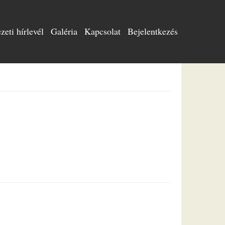
eti hírlevél
Galéria
Kapcsolat
Bejelentkezés