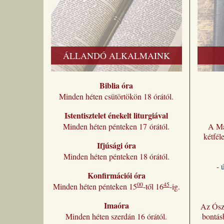
ÁLLANDÓ ALKALMAINK
Biblia óra
Minden héten csütörtökön 18 órától.
Istentisztelet énekelt liturgiával
Minden héten pénteken 17 órától.
A Ma
kétfél
Ifjúsági óra
Minden héten pénteken 18 órától.
- 
Konfirmációi óra
00
45
Minden héten pénteken 15
-től 16
-ig.
Imaóra
Az Ósz
Minden héten szerdán 16 órától.
bontás