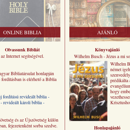
ONLINE BIBLIA
AJÁNLÓ
Olvassunk Bibliát
Könyvajánló
az Internet segítségével.
Wilhelm Busch - Jézus a mi s
Wilhelm ​
német igeh
gyar Bibliatársulat honlapján
szenvedél
e fordításban is elérhető a Biblia
prédikálta 
evangéliu
hogy embe
új fordítású revideált biblia -
vezethesse
- revideált károli biblia -
Krisztusho
Előadásai 
„Jézus a m
sorsunk” 
övetség és az Újszövetség külön
jutnak el 
ban, fejezetenként sorba szedve.
Honlapajánló
olvasóhoz,