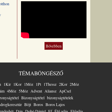
otthon
 is
eredeti
,
v
 hogy
usch
ozata
n is
gítsen a
Bővebben
ztus
ntésre, a
letre és
e. A
adó
i
TÉMABÖNGÉSZŐ
 ezt
a Busch
n
1Kir
1Kor
1Móz
1Pt
1Thessz
2Kor
2Móz
 1958-
ben
ám
4Móz
5Móz
Advent
Aliansz
ApCsel
y
zonyságtétel
Bizonyságtétel
bizonyságtételek
ció fő
 Nagy
drogkeresztúr
Böjt
Boros
Boros Lajos
olgált
endeshét
Dán
Dobó Dániel
Ef
Élő adás
Előadás