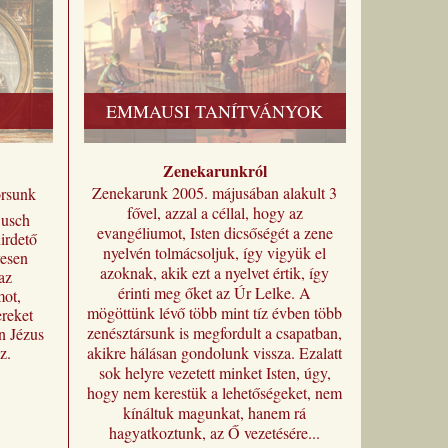
EMMAUSI TANÍTVÁNYOK
Zenekarunkról
Zenekarunk 2005. májusában alakult 3
orsunk
fővel, azzal a céllal, hogy az
Busch
evangéliumot, Isten dicsőségét a zene
irdető
nyelvén tolmácsoljuk, így vigyük el
yesen
azoknak, akik ezt a nyelvet értik, így
az
érinti meg őket az Úr Lelke. A
mot,
mögöttünk lévő több mint tíz évben több
reket
zenésztársunk is megfordult a csapatban,
n Jézus
z.
akikre hálásan gondolunk vissza. Ezalatt
most
sok helyre vezetett minket Isten, úgy,
i
hogy nem kerestük a lehetőségeket, nem
címmel
kínáltuk magunkat, hanem rá
a magyar
hagyatkoztunk, az Ő vezetésére...
 a