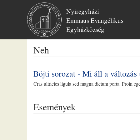
Nyíregyházi
Emmaus Evangélikus
Egyházközség
Ugrás
Neh
a
tartalomra
Böjti sorozat - Mi áll a változá
Cras ultricies ligula sed magna dictum porta. Proin eget
Események