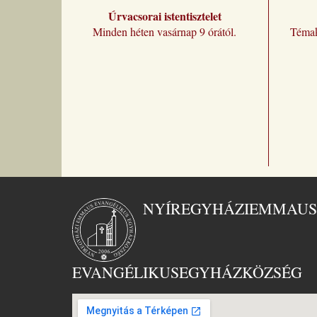
Úrvacsorai istentisztelet
Minden héten vasárnap 9 órától.
Témak
NYÍREGYHÁZI
EMMAUS
EVANGÉLIKUS
EGYHÁZKÖZSÉG