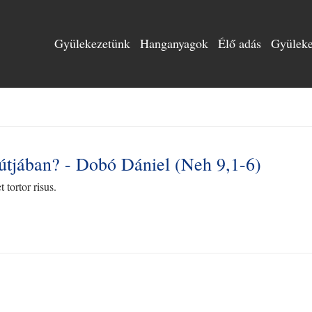
Gyülekezetünk
Hanganyagok
Élő adás
Gyülekez
s útjában? - Dobó Dániel (Neh 9,1-6)
 tortor risus.