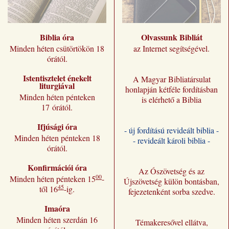
Biblia óra
Olvassunk Bibliát
Minden héten csütörtökön 18
az Internet segítségével.
órától.
Istentisztelet énekelt
A Magyar Bibliatársulat
liturgiával
honlapján kétféle fordításban
Minden héten pénteken
is elérhető a Biblia
17 órától.
Ifjúsági óra
- új fordítású revideált biblia -
Minden héten pénteken 18
- revideált károli biblia -
órától.
Konfirmációi óra
Az Ószövetség és az
00
Minden héten pénteken 15
-
Újszövetség külön bontásban,
45
től 16
-ig.
fejezetenként sorba szedve.
Imaóra
Minden héten szerdán 16
Témakeresővel ellátva,