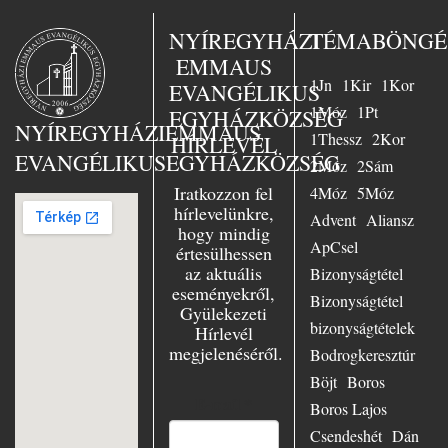
„Jézus a mi
sorsunk” – ezt
NYÍREGYHÁZI
TÉMABÖNGÉ
választotta Busch
EMMAUS
lelkész az 1958-
1Jn
1Kir
1Kor
ban Essenben
EVANGÉLIKUS
tartott nagy
1Móz
1Pt
EGYHÁZKÖZSÉG
evangélizáció fő
NYÍREGYHÁZI
EMMAUS
1Thessz
2Kor
HÍRLEVÉL
témájául. Nagy
EVANGÉLIKUS
EGYHÁZKÖZSÉG
örömmel szolgált
2Móz
2Sám
Essenben, mint
Iratkozzon fel
4Móz
5Móz
ifjúsági lelkész,
hírlevelünkre,
Advent
Aliansz
azonkívül az
hogy mindig
evangélium
ApCsel
értesülhessen
szenvedélyes
az aktuális
Bizonyságtétel
hirdetőjeként
eseményekről,
minduntalan úton
Bizonyságtétel
Gyülekezeti
volt. Számtalan
bizonyságtételek
Hírlevél
előadásban hívta
megjelenéséről.
hallgatóit Jézushoz
Bodrogkeresztúr
– városban és
Böjt
Boros
falun, Keleten és
E-mail
*
Boros Lajos
Nyugaton,
Európában és
Csendeshét
Dán