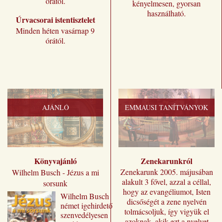
órától.
kényelmesen, gyorsan
használható.
Úrvacsorai istentisztelet
Minden héten vasárnap 9
órától.
AJÁNLÓ
EMMAUSI TANÍTVÁNYOK
Könyvajánló
Zenekarunkról
Zenekarunk 2005. májusában
Wilhelm Busch - Jézus a mi
alakult 3 fővel, azzal a céllal,
sorsunk
hogy az evangéliumot, Isten
Wilhelm ​Busch
dicsőségét a zene nyelvén
német igehirdető
tolmácsoljuk, így vigyük el
szenvedélyesen
azoknak, akik ezt a nyelvet