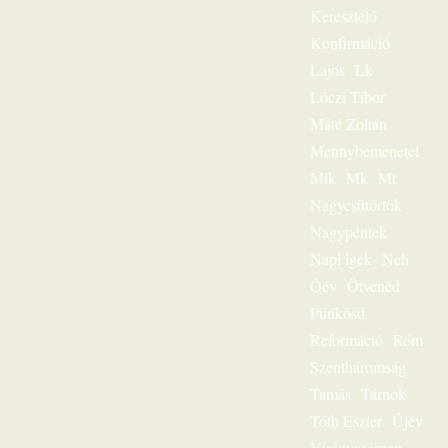
különlegessége.
Keresztelő
Magnószalagon
Konfirmáció
rögzített
beszédeiből
Lajos
Lk
készült könyvével
Lóczi Tibor
szóljon továbbra is
személyesen
Máté Zoltán
olvasóihoz, mint a
Mennybemenetel
megfeszített és
Mik
Mk
Mt
feltámadott Jézus
Krisztus hírvivője.
Nagycsütörtök
„Jézus a mi
Nagypéntek
sorsunk” – ez volt
egész
Napi igék
Neh
igeszolgálatának fő
Óév
Ötvened
mondanivalója.
Pünkösd
Szeretnéd
hallgatni?
Reformáció
Róm
Lehetséges! Ülj
Szentháromság
most gondolatban
az ő szószéke elé,
Tamás
Tárnok
és hamarosan tudni
Tóth Eszter
Újév
fogod: „Jézus a mi
sorsunk”, ez az
Virágvasárnap