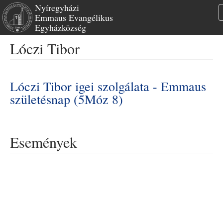
Nyíregyházi
Emmaus Evangélikus
Egyházközség
Ugrás
Lóczi Tibor
a
tartalomra
Lóczi Tibor igei szolgálata - Emmaus
születésnap (5Móz 8)
Események