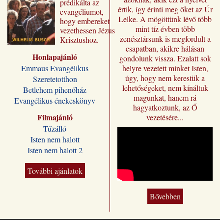
prédikálta az
értik, így érinti meg őket az Úr
evangéliumot,
Lelke. A mögöttünk lévő több
hogy embereket
mint tíz évben több
vezethessen Jézus
zenésztársunk is megfordult a
Krisztushoz.
csapatban, akikre hálásan
Előadásai most
Honlapajánló
„Jézus a mi
gondolunk vissza. Ezalatt sok
sorsunk” címmel
Emmaus Evangélikus
helyre vezetett minket Isten,
jutnak el a magyar
úgy, hogy nem kerestük a
Szeretetotthon
olvasóhoz, a
lehetőségeket, nem kínáltuk
Betlehem pihenőház
fordításban is
magunkat, hanem rá
Evangélikus énekeskönyv
megőrizve eredeti
hagyatkoztunk, az Ő
formájukat,
Filmajánló
vezetésére...
stílusukat.
Tűzálló
Kívánjuk, hogy
Isten nem halott
Wilhelm Busch
Isten nem halott 2
előadássorozata
ilyen módon is
sokakat segítsen a
További ajánlatok
Jézus Krisztus
melletti döntésre, a
Bővebben
vele való életre és
üdvösségre. A
magyar kiadó