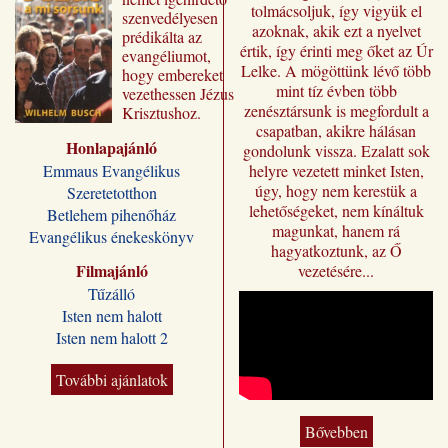
tolmácsoljuk, így vigyük el
szenvedélyesen
azoknak, akik ezt a nyelvet
prédikálta az
értik, így érinti meg őket az Úr
evangéliumot,
Lelke. A mögöttünk lévő több
hogy embereket
mint tíz évben több
vezethessen Jézus
zenésztársunk is megfordult a
Krisztushoz.
csapatban, akikre hálásan
Előadásai most
Honlapajánló
„Jézus a mi
gondolunk vissza. Ezalatt sok
sorsunk” címmel
Emmaus Evangélikus
helyre vezetett minket Isten,
jutnak el a magyar
úgy, hogy nem kerestük a
Szeretetotthon
olvasóhoz, a
lehetőségeket, nem kínáltuk
Betlehem pihenőház
fordításban is
magunkat, hanem rá
Evangélikus énekeskönyv
megőrizve eredeti
hagyatkoztunk, az Ő
formájukat,
Filmajánló
vezetésére...
stílusukat.
Tűzálló
Kívánjuk, hogy
Isten nem halott
Wilhelm Busch
Isten nem halott 2
előadássorozata
ilyen módon is
sokakat segítsen a
További ajánlatok
Jézus Krisztus
melletti döntésre, a
Bővebben
vele való életre és