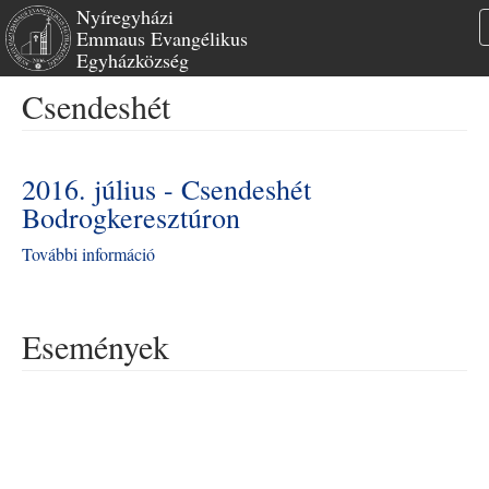
Nyíregyházi
Emmaus Evangélikus
Egyházközség
Ugrás
Csendeshét
a
tartalomra
2016. július - Csendeshét
Bodrogkeresztúron
További információ
2016.
július
-
Csendeshét
Események
Bodrogkeresztúron
tartalommal
kapcsolatosan