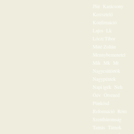
volt
JSir
Karácsony
igehirdetéseinek
különlegessége.
Keresztelő
Magnószalagon
Konfirmáció
rögzített
beszédeiből
Lajos
Lk
készült könyvével
Lóczi Tibor
szóljon továbbra is
személyesen
Máté Zoltán
olvasóihoz, mint a
Mennybemenetel
megfeszített és
Mik
Mk
Mt
feltámadott Jézus
Krisztus hírvivője.
Nagycsütörtök
„Jézus a mi
Nagypéntek
sorsunk” – ez volt
egész
Napi igék
Neh
igeszolgálatának fő
Óév
Ötvened
mondanivalója.
Pünkösd
Szeretnéd
hallgatni?
Reformáció
Róm
Lehetséges! Ülj
Szentháromság
most gondolatban
az ő szószéke elé,
Tamás
Tárnok
és hamarosan tudni