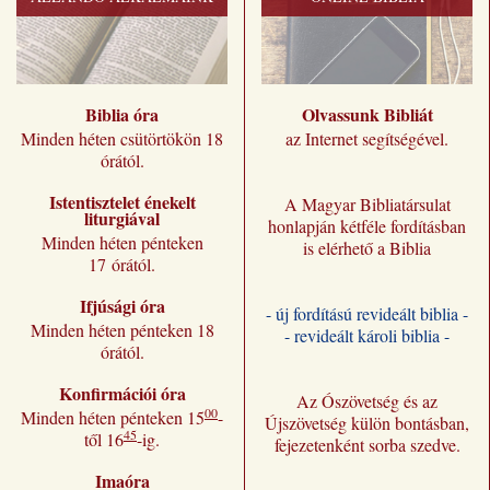
Biblia óra
Olvassunk Bibliát
Minden héten csütörtökön 18
az Internet segítségével.
órától.
Istentisztelet énekelt
A Magyar Bibliatársulat
liturgiával
honlapján kétféle fordításban
Minden héten pénteken
is elérhető a Biblia
17 órától.
Ifjúsági óra
- új fordítású revideált biblia -
Minden héten pénteken 18
- revideált károli biblia -
órától.
Konfirmációi óra
Az Ószövetség és az
00
Minden héten pénteken 15
-
Újszövetség külön bontásban,
45
től 16
-ig.
fejezetenként sorba szedve.
Imaóra