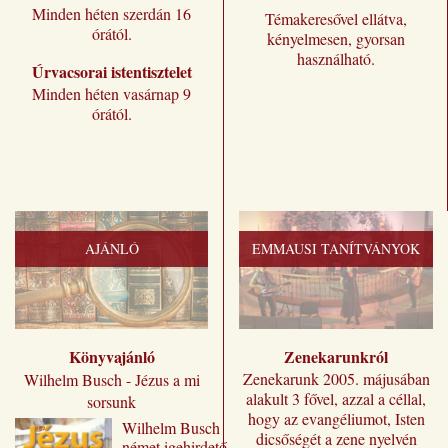
Minden héten szerdán 16
Témakeresővel ellátva,
órától.
kényelmesen, gyorsan
használható.
Úrvacsorai istentisztelet
Minden héten vasárnap 9
órától.
AJÁNLÓ
EMMAUSI TANÍTVÁNYOK
Könyvajánló
Zenekarunkról
Zenekarunk 2005. májusában
Wilhelm Busch - Jézus a mi
alakult 3 fővel, azzal a céllal,
sorsunk
hogy az evangéliumot, Isten
Wilhelm ​Busch
dicsőségét a zene nyelvén
német igehirdető