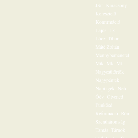
JSir
Karácsony
igehirdetéseinek
különlegessége.
Keresztelő
Magnószalagon
Konfirmáció
rögzített
beszédeiből
Lajos
Lk
készült könyvével
Lóczi Tibor
szóljon továbbra is
személyesen
Máté Zoltán
olvasóihoz, mint a
Mennybemenetel
megfeszített és
Mik
Mk
Mt
feltámadott Jézus
Krisztus hírvivője.
Nagycsütörtök
„Jézus a mi
Nagypéntek
sorsunk” – ez volt
egész
Napi igék
Neh
igeszolgálatának fő
Óév
Ötvened
mondanivalója.
Pünkösd
Szeretnéd
hallgatni?
Reformáció
Róm
Lehetséges! Ülj
Szentháromság
most gondolatban
az ő szószéke elé,
Tamás
Tárnok
és hamarosan tudni