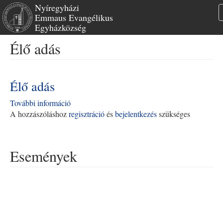
Nyíregyházi
Emmaus Evangélikus
Egyházközség
Ugrás
Élő adás
a
tartalomra
Élő adás
További információ
Élő
A hozzászóláshoz
regisztráció
adás
és
bejelentkezés
szükséges
tartalommal
kapcsolatosan
Események