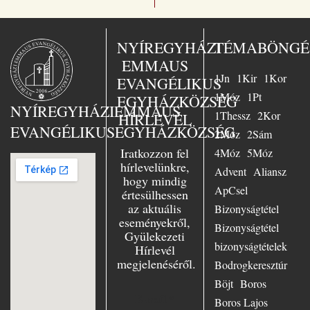
üdvösségre. A
magyar kiadó
„Jézus a mi
sorsunk” – ezt
NYÍREGYHÁZI
TÉMABÖNGÉ
választotta Busch
EMMAUS
lelkész az 1958-
1Jn
1Kir
1Kor
ban Essenben
EVANGÉLIKUS
tartott nagy
1Móz
1Pt
EGYHÁZKÖZSÉG
evangélizáció fő
NYÍREGYHÁZI
EMMAUS
1Thessz
2Kor
HÍRLEVÉL
témájául. Nagy
EVANGÉLIKUS
EGYHÁZKÖZSÉG
örömmel szolgált
2Móz
2Sám
Essenben, mint
Iratkozzon fel
4Móz
5Móz
ifjúsági lelkész,
hírlevelünkre,
Advent
Aliansz
azonkívül az
hogy mindig
evangélium
ApCsel
értesülhessen
szenvedélyes
az aktuális
Bizonyságtétel
hirdetőjeként
eseményekről,
minduntalan úton
Bizonyságtétel
Gyülekezeti
volt. Számtalan
bizonyságtételek
Hírlevél
előadásban hívta
megjelenéséről.
hallgatóit Jézushoz
Bodrogkeresztúr
– városban és
Böjt
Boros
falun, Keleten és
E-mail
*
Boros Lajos
Nyugaton,