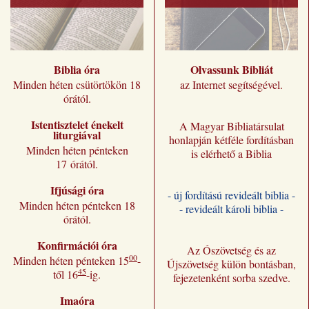
Biblia óra
Olvassunk Bibliát
Minden héten csütörtökön 18
az Internet segítségével.
órától.
Istentisztelet énekelt
A Magyar Bibliatársulat
liturgiával
honlapján kétféle fordításban
Minden héten pénteken
is elérhető a Biblia
17 órától.
Ifjúsági óra
- új fordítású revideált biblia -
Minden héten pénteken 18
- revideált károli biblia -
órától.
Konfirmációi óra
Az Ószövetség és az
00
Minden héten pénteken 15
-
Újszövetség külön bontásban,
45
től 16
-ig.
fejezetenként sorba szedve.
Imaóra