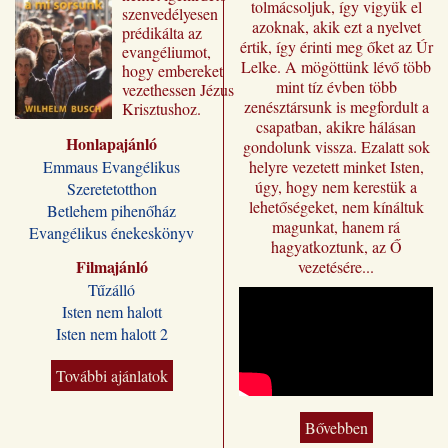
tolmácsoljuk, így vigyük el
szenvedélyesen
azoknak, akik ezt a nyelvet
prédikálta az
értik, így érinti meg őket az Úr
evangéliumot,
Lelke. A mögöttünk lévő több
hogy embereket
mint tíz évben több
vezethessen Jézus
zenésztársunk is megfordult a
Krisztushoz.
csapatban, akikre hálásan
Előadásai most
Honlapajánló
„Jézus a mi
gondolunk vissza. Ezalatt sok
sorsunk” címmel
Emmaus Evangélikus
helyre vezetett minket Isten,
jutnak el a magyar
úgy, hogy nem kerestük a
Szeretetotthon
olvasóhoz, a
lehetőségeket, nem kínáltuk
Betlehem pihenőház
fordításban is
magunkat, hanem rá
Evangélikus énekeskönyv
megőrizve eredeti
hagyatkoztunk, az Ő
formájukat,
Filmajánló
vezetésére...
stílusukat.
Tűzálló
Kívánjuk, hogy
Isten nem halott
Wilhelm Busch
Isten nem halott 2
előadássorozata
ilyen módon is
sokakat segítsen a
További ajánlatok
Jézus Krisztus
melletti döntésre, a
Bővebben
vele való életre és