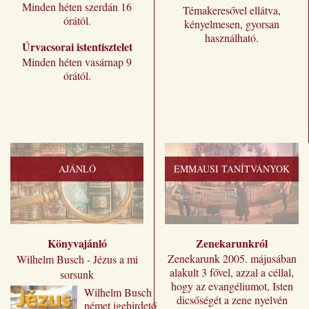
Minden héten szerdán 16
Témakeresővel ellátva,
órától.
kényelmesen, gyorsan
használható.
Úrvacsorai istentisztelet
Minden héten vasárnap 9
órától.
AJÁNLÓ
EMMAUSI TANÍTVÁNYOK
Könyvajánló
Zenekarunkról
Zenekarunk 2005. májusában
Wilhelm Busch - Jézus a mi
alakult 3 fővel, azzal a céllal,
sorsunk
hogy az evangéliumot, Isten
Wilhelm ​Busch
dicsőségét a zene nyelvén
német igehirdető