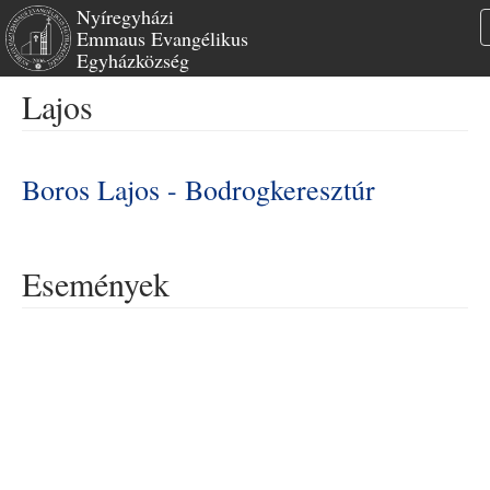
Nyíregyházi
Emmaus Evangélikus
Egyházközség
Ugrás
Lajos
a
tartalomra
Boros Lajos - Bodrogkeresztúr
Események