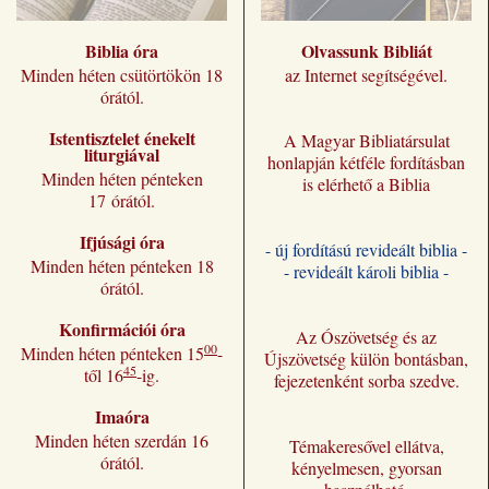
Biblia óra
Olvassunk Bibliát
Minden héten csütörtökön 18
az Internet segítségével.
órától.
Istentisztelet énekelt
A Magyar Bibliatársulat
liturgiával
honlapján kétféle fordításban
Minden héten pénteken
is elérhető a Biblia
17 órától.
Ifjúsági óra
- új fordítású revideált biblia -
Minden héten pénteken 18
- revideált károli biblia -
órától.
Konfirmációi óra
Az Ószövetség és az
00
Minden héten pénteken 15
-
Újszövetség külön bontásban,
45
től 16
-ig.
fejezetenként sorba szedve.
Imaóra
Minden héten szerdán 16
Témakeresővel ellátva,
órától.
kényelmesen, gyorsan