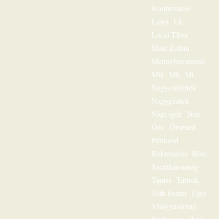
Magnószalagon
Konfirmáció
rögzített
beszédeiből
Lajos
Lk
készült könyvével
Lóczi Tibor
szóljon továbbra is
személyesen
Máté Zoltán
olvasóihoz, mint a
Mennybemenetel
megfeszített és
Mik
Mk
Mt
feltámadott Jézus
Krisztus hírvivője.
Nagycsütörtök
„Jézus a mi
Nagypéntek
sorsunk” – ez volt
egész
Napi igék
Neh
igeszolgálatának fő
Óév
Ötvened
mondanivalója.
Pünkösd
Szeretnéd
hallgatni?
Reformáció
Róm
Lehetséges! Ülj
Szentháromság
most gondolatban
az ő szószéke elé,
Tamás
Tárnok
és hamarosan tudni
Tóth Eszter
Újév
fogod: „Jézus a mi
sorsunk”, ez az
Virágvasárnap
egész világnak és a