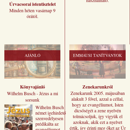
használható.
Úrvacsorai istentisztelet
Minden héten vasárnap 9
órától.
AJÁNLÓ
EMMAUSI TANÍTVÁNYOK
Könyvajánló
Zenekarunkról
Zenekarunk 2005. májusában
Wilhelm Busch - Jézus a mi
alakult 3 fővel, azzal a céllal,
sorsunk
hogy az evangéliumot, Isten
Wilhelm ​Busch
dicsőségét a zene nyelvén
német igehirdető
tolmácsoljuk, így vigyük el
szenvedélyesen
azoknak, akik ezt a nyelvet
prédikálta az
értik, így érinti meg őket az Úr
evangéliumot,