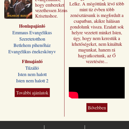
Lelke. A mögöttünk lévő több
hogy embereket
mint tíz évben több
vezethessen Jézus
zenésztársunk is megfordult a
Krisztushoz.
csapatban, akikre hálásan
Előadásai most
Honlapajánló
„Jézus a mi
gondolunk vissza. Ezalatt sok
sorsunk” címmel
Emmaus Evangélikus
helyre vezetett minket Isten,
jutnak el a magyar
úgy, hogy nem kerestük a
Szeretetotthon
olvasóhoz, a
lehetőségeket, nem kínáltuk
Betlehem pihenőház
fordításban is
magunkat, hanem rá
Evangélikus énekeskönyv
megőrizve eredeti
hagyatkoztunk, az Ő
formájukat,
Filmajánló
vezetésére...
stílusukat.
Tűzálló
Kívánjuk, hogy
Isten nem halott
Wilhelm Busch
Isten nem halott 2
előadássorozata
ilyen módon is
sokakat segítsen a
További ajánlatok
Jézus Krisztus
melletti döntésre, a
Bővebben
vele való életre és
üdvösségre. A
magyar kiadó
„Jézus a mi