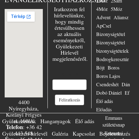
örömmel szolgált
2Móz
2Sám
Essenben, mint
Iratkozzon fel
4Móz
5Móz
ifjúsági lelkész,
hírlevelünkre,
Advent
Aliansz
azonkívül az
hogy mindig
evangélium
ApCsel
értesülhessen
szenvedélyes
az aktuális
Bizonyságtétel
hirdetőjeként
eseményekről,
minduntalan úton
Bizonyságtétel
Gyülekezeti
volt. Számtalan
bizonyságtételek
Hírlevél
előadásban hívta
megjelenéséről.
hallgatóit Jézushoz
Bodrogkeresztúr
– városban és
Böjt
Boros
falun, Keleten és
E-mail
*
Boros Lajos
Nyugaton,
Európában és
Csendeshét
Dán
világszerte.
Dobó Dániel
Ef
Mennyire örült,
Feliratkozás
amikor az emberek
Élő adás
4400
csak úgy
Nyíregyháza,
Előadás
özönlöttek
Korányi Frigyes
Emmaus
előadásaira, hogy
u. 160/A
Gyülekezetünk
Hanganyagok
Élő adás
üzenetét
születésnap
Telefon
: +36 42
meghallgassák!
443 548
Gyülekezeti hírlevél
Galéria
Kapcsolat
Bejelentkezés
Emmausi
Meg volt győződve