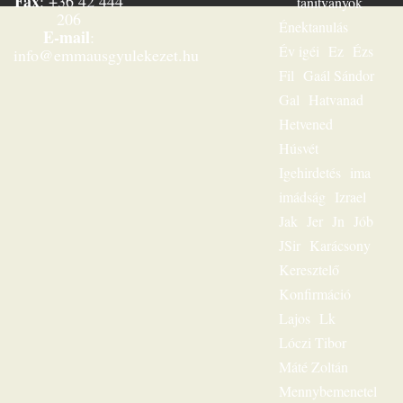
Fax
: +36 42 444
tanítványok
róla, hogy a
206
Jézusról szóló
Énektanulás
E-mail
:
evangélium
Év igéi
Ez
Ézs
info@emmausgyulekezet.hu
minden idők
Fil
Gaál Sándor
legmegdöbbentőbb
üzenete. Többezres
Gal
Hatvanad
tömeg hallgatta,
Hetvened
mégis – mint igazi
lelkigondozó –
Húsvét
mindig
Igehirdetés
ima
személyesen
szólította meg az
imádság
Izrael
egyes embert. Ez
Jak
Jer
Jn
Jób
volt
JSir
Karácsony
igehirdetéseinek
különlegessége.
Keresztelő
Magnószalagon
Konfirmáció
rögzített
beszédeiből
Lajos
Lk
készült könyvével
Lóczi Tibor
szóljon továbbra is
személyesen
Máté Zoltán
olvasóihoz, mint a
Mennybemenetel
megfeszített és