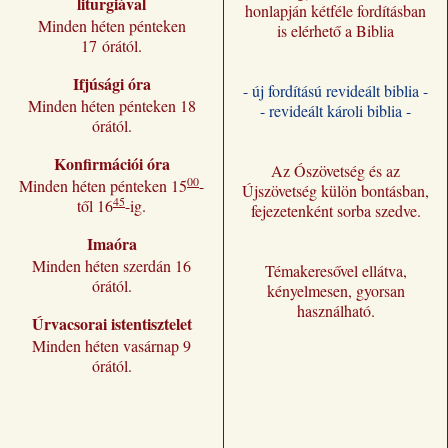
liturgiával
honlapján kétféle fordításban
Minden héten pénteken
is elérhető a Biblia
17 órától.
Ifjúsági óra
- új fordítású revideált biblia -
Minden héten pénteken 18
- revideált károli biblia -
órától.
Konfirmációi óra
Az Ószövetség és az
00
Minden héten pénteken 15
-
Újszövetség külön bontásban,
45
től 16
-ig.
fejezetenként sorba szedve.
Imaóra
Minden héten szerdán 16
Témakeresővel ellátva,
órától.
kényelmesen, gyorsan
használható.
Úrvacsorai istentisztelet
Minden héten vasárnap 9
órától.