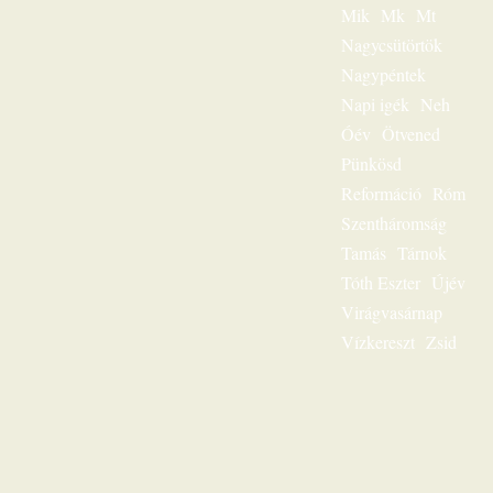
Mik
Mk
Mt
feltámadott Jézus
Krisztus hírvivője.
Nagycsütörtök
„Jézus a mi
Nagypéntek
sorsunk” – ez volt
egész
Napi igék
Neh
igeszolgálatának fő
Óév
Ötvened
mondanivalója.
Pünkösd
Szeretnéd
hallgatni?
Reformáció
Róm
Lehetséges! Ülj
Szentháromság
most gondolatban
az ő szószéke elé,
Tamás
Tárnok
és hamarosan tudni
Tóth Eszter
Újév
fogod: „Jézus a mi
sorsunk”, ez az
Virágvasárnap
egész világnak és a
Vízkereszt
Zsid
mi életünknek is
fontos kérdése.
Karl-Heinz Ehring