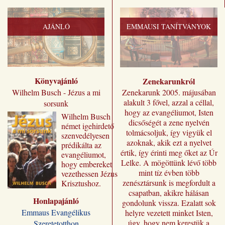
AJÁNLÓ
EMMAUSI TANÍTVÁNYOK
Könyvajánló
Zenekarunkról
Zenekarunk 2005. májusában
Wilhelm Busch - Jézus a mi
alakult 3 fővel, azzal a céllal,
sorsunk
hogy az evangéliumot, Isten
Wilhelm ​Busch
dicsőségét a zene nyelvén
német igehirdető
tolmácsoljuk, így vigyük el
szenvedélyesen
azoknak, akik ezt a nyelvet
prédikálta az
értik, így érinti meg őket az Úr
evangéliumot,
Lelke. A mögöttünk lévő több
hogy embereket
mint tíz évben több
vezethessen Jézus
zenésztársunk is megfordult a
Krisztushoz.
csapatban, akikre hálásan
Előadásai most
Honlapajánló
„Jézus a mi
gondolunk vissza. Ezalatt sok
sorsunk” címmel
Emmaus Evangélikus
helyre vezetett minket Isten,
jutnak el a magyar
úgy, hogy nem kerestük a
Szeretetotthon