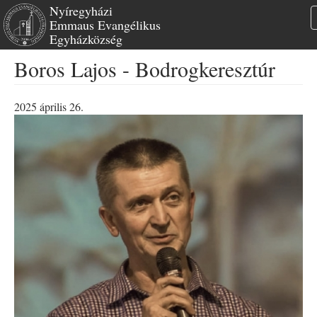
Nyíregyházi
Emmaus Evangélikus
Egyházközség
Ugrás
Boros Lajos - Bodrogkeresztúr
a
tartalomra
2025 április 26.