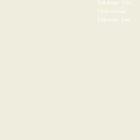
Tóth Eszter
Újév
fogod: „Jézus a mi
sorsunk”, ez az
Virágvasárnap
egész világnak és a
Vízkereszt
Zsid
mi életünknek is
fontos kérdése.
Karl-Heinz Ehring