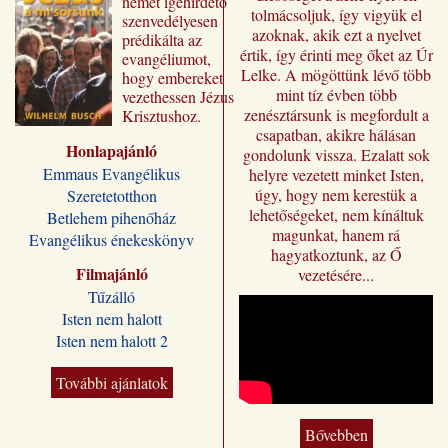
német igehirdető
tolmácsoljuk, így vigyük el
szenvedélyesen
azoknak, akik ezt a nyelvet
prédikálta az
értik, így érinti meg őket az Úr
evangéliumot,
Lelke. A mögöttünk lévő több
hogy embereket
mint tíz évben több
vezethessen Jézus
zenésztársunk is megfordult a
Krisztushoz.
csapatban, akikre hálásan
Előadásai most
Honlapajánló
„Jézus a mi
gondolunk vissza. Ezalatt sok
sorsunk” címmel
Emmaus Evangélikus
helyre vezetett minket Isten,
jutnak el a magyar
úgy, hogy nem kerestük a
Szeretetotthon
olvasóhoz, a
lehetőségeket, nem kínáltuk
Betlehem pihenőház
fordításban is
magunkat, hanem rá
Evangélikus énekeskönyv
megőrizve eredeti
hagyatkoztunk, az Ő
formájukat,
Filmajánló
vezetésére...
stílusukat.
Tűzálló
Kívánjuk, hogy
Isten nem halott
Wilhelm Busch
Isten nem halott 2
előadássorozata
ilyen módon is
sokakat segítsen a
További ajánlatok
Jézus Krisztus
melletti döntésre, a
Bővebben
vele való életre és