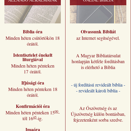
Biblia óra
Olvassunk Bibliát
Minden héten csütörtökön 18
az Internet segítségével.
órától.
Istentisztelet énekelt
A Magyar Bibliatársulat
liturgiával
honlapján kétféle fordításban
Minden héten pénteken
is elérhető a Biblia
17 órától.
Ifjúsági óra
- új fordítású revideált biblia -
Minden héten pénteken 18
- revideált károli biblia -
órától.
Konfirmációi óra
Az Ószövetség és az
00
Minden héten pénteken 15
-
Újszövetség külön bontásban,
45
től 16
-ig.
fejezetenként sorba szedve.
Imaóra