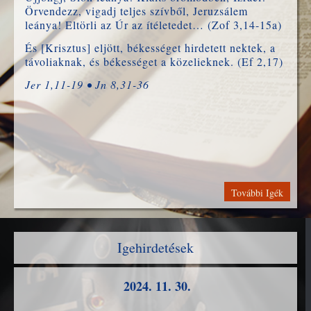
Örvendezz, vigadj teljes szívből, Jeruzsálem
leánya! Eltörli az Úr az ítéletedet… (Zof 3,14-15a)
És [Krisztus] eljött, békességet hirdetett nektek, a
távoliaknak, és békességet a közelieknek. (Ef 2,17)
Jer 1,11-19 • Jn 8,31-36
További Igék
Igehirdetések
2024. 11. 30.