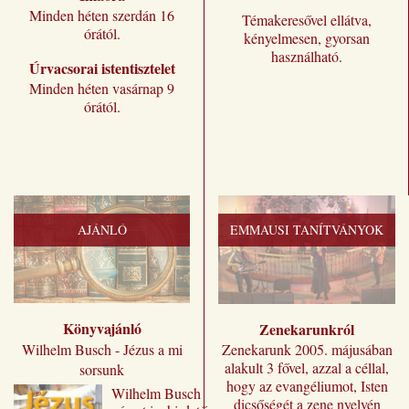
Minden héten szerdán 16
Témakeresővel ellátva,
órától.
kényelmesen, gyorsan
használható.
Úrvacsorai istentisztelet
Minden héten vasárnap 9
órától.
AJÁNLÓ
EMMAUSI TANÍTVÁNYOK
Könyvajánló
Zenekarunkról
Zenekarunk 2005. májusában
Wilhelm Busch - Jézus a mi
alakult 3 fővel, azzal a céllal,
sorsunk
hogy az evangéliumot, Isten
Wilhelm ​Busch
dicsőségét a zene nyelvén