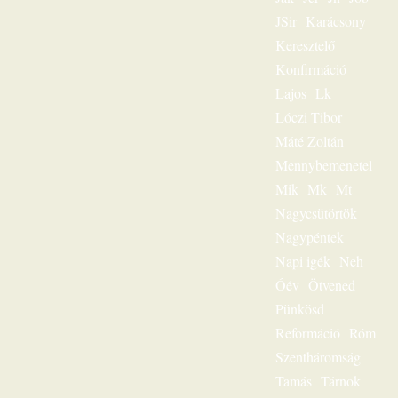
volt
JSir
Karácsony
igehirdetéseinek
különlegessége.
Keresztelő
Magnószalagon
Konfirmáció
rögzített
beszédeiből
Lajos
Lk
készült könyvével
Lóczi Tibor
szóljon továbbra is
személyesen
Máté Zoltán
olvasóihoz, mint a
Mennybemenetel
megfeszített és
Mik
Mk
Mt
feltámadott Jézus
Krisztus hírvivője.
Nagycsütörtök
„Jézus a mi
Nagypéntek
sorsunk” – ez volt
egész
Napi igék
Neh
igeszolgálatának fő
Óév
Ötvened
mondanivalója.
Pünkösd
Szeretnéd
hallgatni?
Reformáció
Róm
Lehetséges! Ülj
Szentháromság
most gondolatban
az ő szószéke elé,
Tamás
Tárnok
és hamarosan tudni