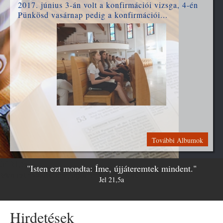
2017. június 3-án volt a konfirmációi vizsga, 4-én
Pünkösd vasárnap pedig a konfirmációi...
További Albumok
Jel 21,5a
"Isten ezt mondta: Íme, újjáteremtek mindent."
Isten ezt mondta: Íme, újjáteremtek mindent.
Jel 21,5a
Hirdetések