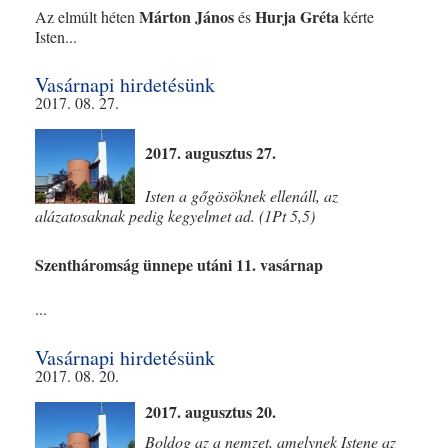
Márton János
Hurja Gréta
Az elmúlt héten
és
kérte
Isten...
Vasárnapi hirdetésünk
2017. 08. 27.
2017. augusztus 27.
Isten a gőgösöknek ellenáll, az
alázatosaknak pedig kegyelmet ad. (1Pt 5,5)
Szentháromság ünnepe utáni 11. vasárnap
...
Vasárnapi hirdetésünk
2017. 08. 20.
2017. augusztus 20.
Boldog az a nemzet, amelynek Istene az