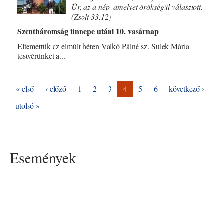
Úr, az a nép, amelyet örökségül választott.
(Zsolt 33,12)
Szentháromság ünnepe utáni 10. vasárnap
Eltemettük az elmúlt héten Valkó Pálné sz. Sulek Mária
testvérünket.a...
« első
‹ előző
1
2
3
4
5
6
következő ›
utolsó »
Események