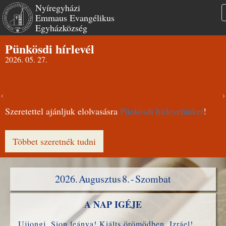
Nyíregyházi
Emmaus Evangélikus
Egyházközség
Ugrás
Pünkösdi hírlevél
a
2026. 05. 27.
tartalomra
Szeretettel ajánljuk elolvasásra
Pünkösdi hírlevelünket
!
Többet szeretnék tudni
2026. Augusztus 8. - Szombat
A NAP IGÉJE
Ujjongj, Sion leánya! Kiálts örömödben, Izráel!