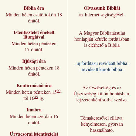
Biblia óra
Olvassunk Bibliát
Minden héten csütörtökön 18
az Internet segítségével.
órától.
Istentisztelet énekelt
A Magyar Bibliatársulat
liturgiával
honlapján kétféle fordításban
Minden héten pénteken
is elérhető a Biblia
17 órától.
Ifjúsági óra
- új fordítású revideált biblia -
Minden héten pénteken 18
- revideált károli biblia -
órától.
Konfirmációi óra
Az Ószövetség és az
00
Minden héten pénteken 15
-
Újszövetség külön bontásban,
45
től 16
-ig.
fejezetenként sorba szedve.
Imaóra
Minden héten szerdán 16
Témakeresővel ellátva,
órától.
kényelmesen, gyorsan
használható.
Úrvacsorai istentisztelet