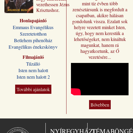
mint tíz évben több
vezethessen Jézus
zenésztársunk is megfordult a
Krisztushoz.
csapatban, akikre hálásan
Előadásai most
Honlapajánló
„Jézus a mi
gondolunk vissza. Ezalatt sok
sorsunk” címmel
Emmaus Evangélikus
helyre vezetett minket Isten,
jutnak el a magyar
úgy, hogy nem kerestük a
Szeretetotthon
olvasóhoz, a
lehetőségeket, nem kínáltuk
Betlehem pihenőház
fordításban is
magunkat, hanem rá
Evangélikus énekeskönyv
megőrizve eredeti
hagyatkoztunk, az Ő
formájukat,
Filmajánló
vezetésére...
stílusukat.
Tűzálló
Kívánjuk, hogy
Isten nem halott
Wilhelm Busch
Isten nem halott 2
előadássorozata
ilyen módon is
sokakat segítsen a
További ajánlatok
Jézus Krisztus
melletti döntésre, a
Bővebben
vele való életre és
üdvösségre. A
magyar kiadó
„Jézus a mi
sorsunk” – ezt
NYÍREGYHÁZI
TÉMABÖNGÉ