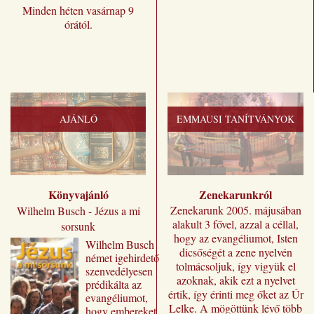
Minden héten vasárnap 9
órától.
AJÁNLÓ
EMMAUSI TANÍTVÁNYOK
Könyvajánló
Zenekarunkról
Zenekarunk 2005. májusában
Wilhelm Busch - Jézus a mi
alakult 3 fővel, azzal a céllal,
sorsunk
hogy az evangéliumot, Isten
Wilhelm ​Busch
dicsőségét a zene nyelvén
német igehirdető
tolmácsoljuk, így vigyük el
szenvedélyesen
azoknak, akik ezt a nyelvet
prédikálta az
értik, így érinti meg őket az Úr
evangéliumot,
Lelke. A mögöttünk lévő több
hogy embereket