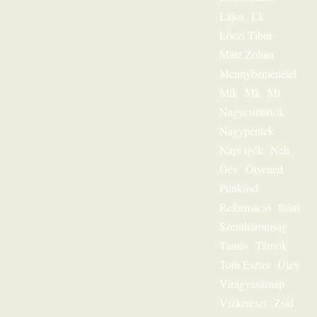
rögzített
beszédeiből
Lajos
Lk
készült könyvével
Lóczi Tibor
szóljon továbbra is
személyesen
Máté Zoltán
olvasóihoz, mint a
Mennybemenetel
megfeszített és
Mik
Mk
Mt
feltámadott Jézus
Krisztus hírvivője.
Nagycsütörtök
„Jézus a mi
Nagypéntek
sorsunk” – ez volt
egész
Napi igék
Neh
igeszolgálatának fő
Óév
Ötvened
mondanivalója.
Pünkösd
Szeretnéd
hallgatni?
Reformáció
Róm
Lehetséges! Ülj
Szentháromság
most gondolatban
az ő szószéke elé,
Tamás
Tárnok
és hamarosan tudni
Tóth Eszter
Újév
fogod: „Jézus a mi
sorsunk”, ez az
Virágvasárnap
egész világnak és a
Vízkereszt
Zsid
mi életünknek is