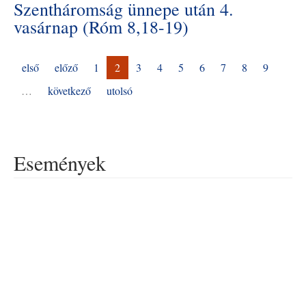
Szentháromság ünnepe után 4.
vasárnap (Róm 8,18-19)
első
előző
1
2
3
4
5
6
7
8
9
…
következő
utolsó
Események