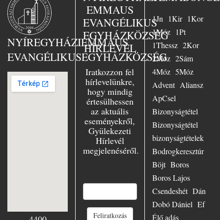
választotta Busch
EMMAUS
lelkész az 1958-
1Jn
1Kir
1Kor
ban Essenben
EVANGÉLIKUS
tartott nagy
1Móz
1Pt
EGYHÁZKÖZSÉG
evangélizáció fő
NYÍREGYHÁZI
EMMAUS
1Thessz
2Kor
HÍRLEVÉL
témájául. Nagy
EVANGÉLIKUS
EGYHÁZKÖZSÉG
örömmel szolgált
2Móz
2Sám
Essenben, mint
Iratkozzon fel
4Móz
5Móz
ifjúsági lelkész,
hírlevelünkre,
Advent
Aliansz
azonkívül az
hogy mindig
evangélium
ApCsel
értesülhessen
szenvedélyes
az aktuális
Bizonyságtétel
hirdetőjeként
eseményekről,
minduntalan úton
Bizonyságtétel
Gyülekezeti
volt. Számtalan
bizonyságtételek
Hírlevél
előadásban hívta
megjelenéséről.
hallgatóit Jézushoz
Bodrogkeresztúr
– városban és
Böjt
Boros
falun, Keleten és
E-mail
*
Boros Lajos
Nyugaton,
Európában és
Csendeshét
Dán
világszerte.
Dobó Dániel
Ef
Mennyire örült,
Feliratkozás
amikor az emberek
Élő adás
4400