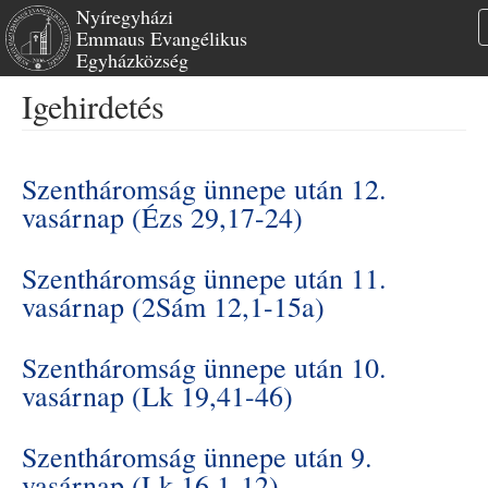
Nyíregyházi
Emmaus Evangélikus
Egyházközség
Ugrás
Igehirdetés
a
tartalomra
Szentháromság ünnepe után 12.
vasárnap (Ézs 29,17-24)
Szentháromság ünnepe után 11.
vasárnap (2Sám 12,1-15a)
Szentháromság ünnepe után 10.
vasárnap (Lk 19,41-46)
Szentháromság ünnepe után 9.
vasárnap (Lk 16,1-12)