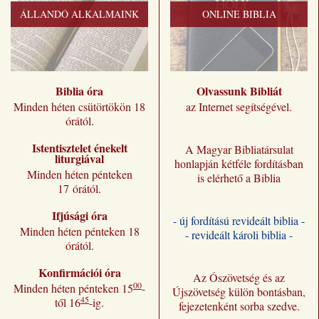
ÁLLANDÓ ALKALMAINK
ONLINE BIBLIA
Biblia óra
Olvassunk Bibliát
Minden héten csütörtökön 18
az Internet segítségével.
órától.
Istentisztelet énekelt
A Magyar Bibliatársulat
liturgiával
honlapján kétféle fordításban
Minden héten pénteken
is elérhető a Biblia
17 órától.
Ifjúsági óra
- új fordítású revideált biblia -
Minden héten pénteken 18
- revideált károli biblia -
órától.
Konfirmációi óra
Az Ószövetség és az
00
Minden héten pénteken 15
-
Újszövetség külön bontásban,
45
től 16
-ig.
fejezetenként sorba szedve.