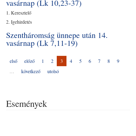
vasárnap (Lk 10,23-37)
1. Keresztelő
2. Igehirdetés
Szentháromság ünnepe után 14.
vasárnap (Lk 7,11-19)
első
előző
1
2
3
4
5
6
7
8
9
…
következő
utolsó
Események