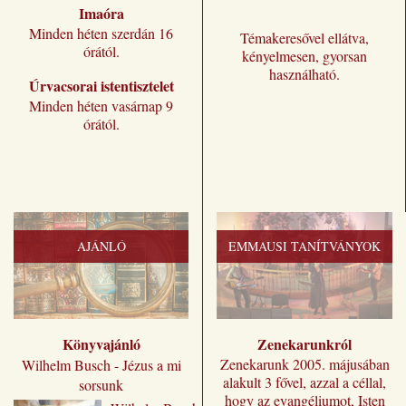
Imaóra
Minden héten szerdán 16
Témakeresővel ellátva,
órától.
kényelmesen, gyorsan
használható.
Úrvacsorai istentisztelet
Minden héten vasárnap 9
órától.
AJÁNLÓ
EMMAUSI TANÍTVÁNYOK
Könyvajánló
Zenekarunkról
Zenekarunk 2005. májusában
Wilhelm Busch - Jézus a mi
alakult 3 fővel, azzal a céllal,
sorsunk
hogy az evangéliumot, Isten