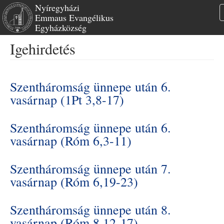
Nyíregyházi
Emmaus Evangélikus
Egyházközség
Ugrás
Igehirdetés
a
tartalomra
Szentháromság ünnepe után 6.
vasárnap (1Pt 3,8-17)
Szentháromság ünnepe után 6.
vasárnap (Róm 6,3-11)
Szentháromság ünnepe után 7.
vasárnap (Róm 6,19-23)
Szentháromság ünnepe után 8.
vasárnap (Róm 8,12-17)