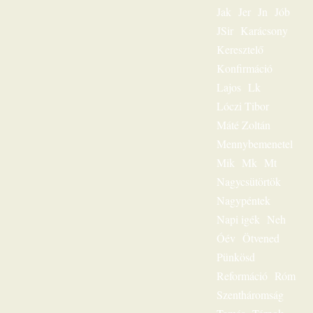
egyes embert. Ez
Jak
Jer
Jn
Jób
volt
JSir
Karácsony
igehirdetéseinek
különlegessége.
Keresztelő
Magnószalagon
Konfirmáció
rögzített
beszédeiből
Lajos
Lk
készült könyvével
Lóczi Tibor
szóljon továbbra is
személyesen
Máté Zoltán
olvasóihoz, mint a
Mennybemenetel
megfeszített és
Mik
Mk
Mt
feltámadott Jézus
Krisztus hírvivője.
Nagycsütörtök
„Jézus a mi
Nagypéntek
sorsunk” – ez volt
egész
Napi igék
Neh
igeszolgálatának fő
Óév
Ötvened
mondanivalója.
Pünkösd
Szeretnéd
hallgatni?
Reformáció
Róm
Lehetséges! Ülj
Szentháromság
most gondolatban
az ő szószéke elé,