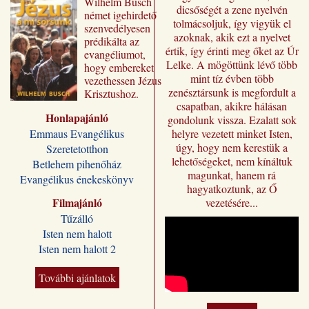
Wilhelm ​Busch
dicsőségét a zene nyelvén
német igehirdető
tolmácsoljuk, így vigyük el
szenvedélyesen
azoknak, akik ezt a nyelvet
prédikálta az
értik, így érinti meg őket az Úr
evangéliumot,
Lelke. A mögöttünk lévő több
hogy embereket
mint tíz évben több
vezethessen Jézus
zenésztársunk is megfordult a
Krisztushoz.
csapatban, akikre hálásan
Előadásai most
Honlapajánló
„Jézus a mi
gondolunk vissza. Ezalatt sok
sorsunk” címmel
Emmaus Evangélikus
helyre vezetett minket Isten,
jutnak el a magyar
úgy, hogy nem kerestük a
Szeretetotthon
olvasóhoz, a
lehetőségeket, nem kínáltuk
Betlehem pihenőház
fordításban is
magunkat, hanem rá
Evangélikus énekeskönyv
megőrizve eredeti
hagyatkoztunk, az Ő
formájukat,
Filmajánló
vezetésére...
stílusukat.
Tűzálló
Kívánjuk, hogy
Isten nem halott
Wilhelm Busch
Isten nem halott 2
előadássorozata
ilyen módon is
sokakat segítsen a
További ajánlatok
Jézus Krisztus
melletti döntésre, a