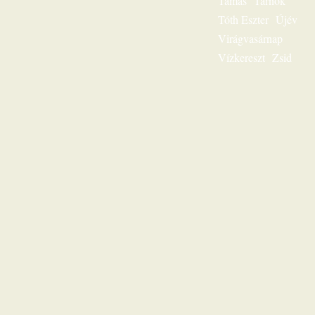
Tamás
Tárnok
és hamarosan tudni
Tóth Eszter
Újév
fogod: „Jézus a mi
sorsunk”, ez az
Virágvasárnap
egész világnak és a
Vízkereszt
Zsid
mi életünknek is
fontos kérdése.
Karl-Heinz Ehring